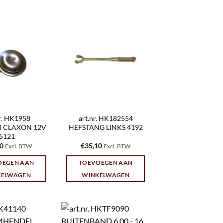
nr. HK1958
art.nr. HK182554
 CLAXON 12V
HEFSTANG LINKS 4192
5121
80
€
35,10
Excl. BTW
Excl. BTW
OEGEN AAN
TOEVOEGEN AAN
KELWAGEN
WINKELWAGEN