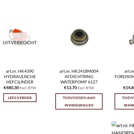
UITVERKOCHT
art.nr. HK4390
art.nr. HK2418M004
art.
HYDRAULISCHE
AFDICHTRING
FORDSON
HEFCILINDER
WATERPOMP 6127
€
480,30
€
13,70
€
14,
Excl. BTW
Excl. BTW
LEES VERDER
TOEVOEGEN AAN
TOEV
WINKELWAGEN
WIN