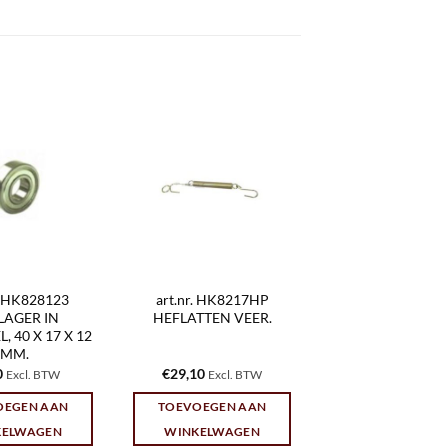
r. HK828123
art.nr. HK8217HP
LAGER IN
HEFLATTEN VEER.
, 40 X 17 X 12
MM.
0
€
29,10
Excl. BTW
Excl. BTW
OEGEN AAN
TOEVOEGEN AAN
KELWAGEN
WINKELWAGEN