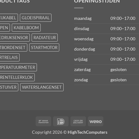
ODUCTTAGS
OPENINGSTIJDEN
CUKABEL
GLOEISPIRAAL
maandag
09:00–17:00
FPEN
KABELBOOM
dinsdag
09:00–17:00
EDRUKSENSOR
RADIATEUR
woensdag
09:00–17:00
TBORDENSET
STARTMOTOR
donderdag
09:00–17:00
RTRELAIS
vrijdag
09:00–17:00
MPERATUURMETER
zaterdag
gesloten
RENTELLERKLOK
zondag
gesloten
STUIVER
WATERSLANGENSET
Bank
IDeal
Cash
Wero
Transfer
On
Copyright 2026 ©
HighTechComputers
Delivery