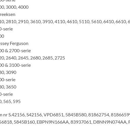
0, 3000, 4000
reeksen
0, 2810, 2910, 3610, 3910, 4110, 4610, 5110, 5610, 6410, 6610, 
-serie
00
ssey Ferguson
00 & 2700-serie
0, 2640, 2645, 2680, 2685, 2725
00 & 3100-serie
80, 3090
0-serie
30, 3650
-serie
, 565, 595
m nr S.42156, S42156, VPD6851, 5845B580, 81862754, 8186659
56818, 5845B160, EBPN9N166AA, 83937061, D8NN9N074AA, 