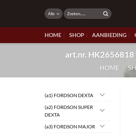
Ga
naar
Zoeken
naar:
inhoud
HOME
SHOP
AANBIEDING
art.nr. HK26568
HOME
/
S
(a1) FORDSON DEXTA
(a2) FORDSON SUPER
DEXTA
(a3) FORDSON MAJOR