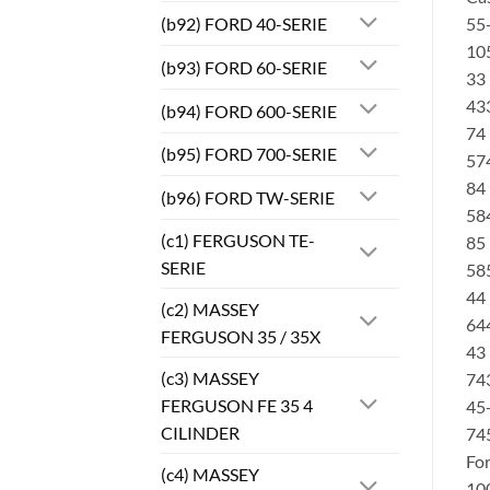
(b92) FORD 40-SERIE
55-
105
(b93) FORD 60-SERIE
33
433
(b94) FORD 600-SERIE
74 
(b95) FORD 700-SERIE
574
84 
(b96) FORD TW-SERIE
584
(c1) FERGUSON TE-
85 
SERIE
585
44 
(c2) MASSEY
644
FERGUSON 35 / 35X
43
(c3) MASSEY
74
FERGUSON FE 35 4
45-
CILINDER
74
Fo
(c4) MASSEY
100