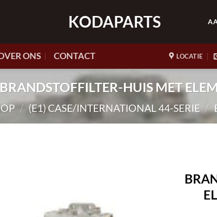
KODAPARTS
A
OVER ONS
CONTACT
LOCATIE
18 BRANDSTOFFILTER-HUIS MET ELE
HOP
/
(E1) CASE/INTERNATIONAL 44-SERIE
/
BRAN
E