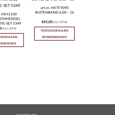
art.nr. HKTF9090
BUITENBAND 6.00 – 16
r. HK41140
EMHENDEL
€
81,00
Excl. BTW
IE-SET 5349
10
Excl. BTW
TOEVOEGEN AAN
OEGEN AAN
WINKELWAGEN
KELWAGEN