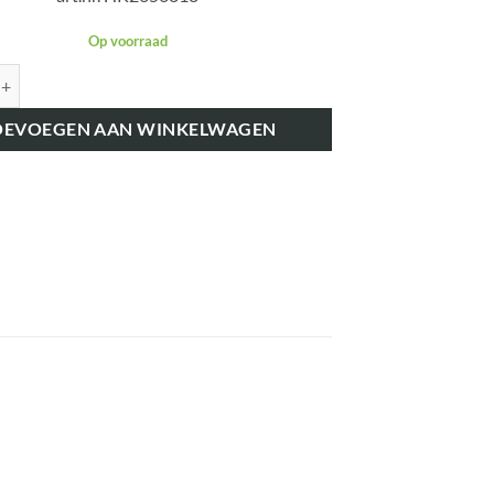
Op voorraad
K2656818 BRANDSTOFFILTER-HUIS MET ELEMENT DUBBEL 7219 aantal
OEVOEGEN AAN WINKELWAGEN