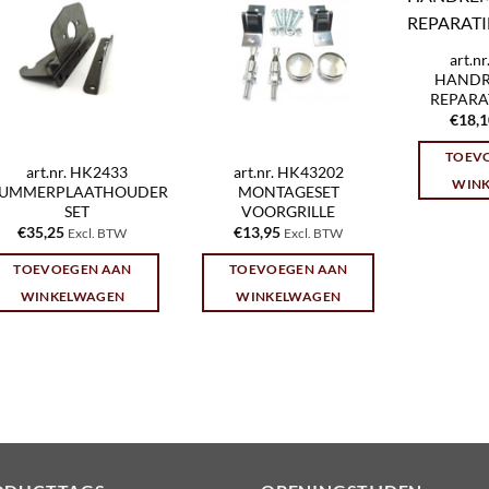
art.n
HANDR
REPARAT
€
18,
TOEV
art.nr. HK2433
art.nr. HK43202
WIN
UMMERPLAATHOUDER
MONTAGESET
SET
VOORGRILLE
€
35,25
€
13,95
Excl. BTW
Excl. BTW
TOEVOEGEN AAN
TOEVOEGEN AAN
WINKELWAGEN
WINKELWAGEN