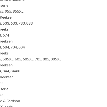
serie
5, 955, 955XL
 Reeksen
, 533, 633, 733, 833
reeks
, 674
reeksen
, 684, 784, 884
reeks
, 585XL, 685, 685XL, 785, 885, 885XL
reeksen
, 844, 844XL
 Reeksen
3XL
serie
5XL
rd & Fordson
0-serie