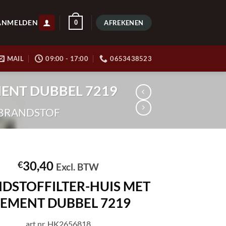
ANMELDEN
0
AFREKENEN
MAIL
09:00 - 17:00
0653438523
MENT DUBBEL 7219
BRANDSTOF
30,40
€
Excl. BTW
DSTOFFILTER-HUIS MET
LEMENT DUBBEL 7219
art.nr. HK2656818