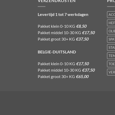
VERZENDKOSTEN
PR
Levertijd 1 tot 7 werkdagen
AC
HE
Pakket klein 0-10 KG
€8,50
OLI
Pakket middel 10-30 KG
€17,50
Pakket groot 30+ KG
€37,50
SPA
STA
BELGIE-DUITSLAND
TE
Pakket klein 0-10 KG
€17,50
TOE
Pakket middel 10-30 KG
€37,50
VER
Pakket groot 30+ KG
€65,00