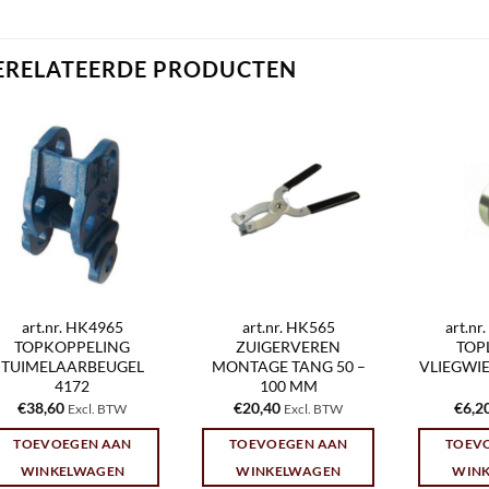
ERELATEERDE PRODUCTEN
art.nr. HK4965
art.nr. HK565
art.n
TOPKOPPELING
ZUIGERVEREN
TOP
TUIMELAARBEUGEL
MONTAGE TANG 50 –
VLIEGWIEL
4172
100 MM
€
38,60
€
20,40
€
6,2
Excl. BTW
Excl. BTW
TOEVOEGEN AAN
TOEVOEGEN AAN
TOEV
WINKELWAGEN
WINKELWAGEN
WIN