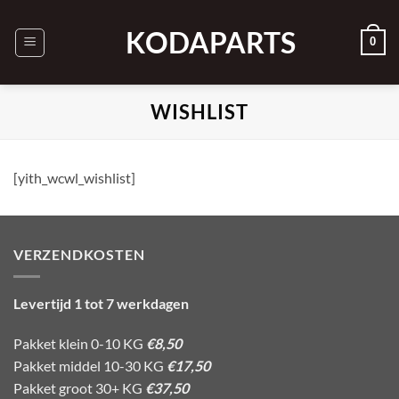
Ga
naar
KODAPARTS
0
inhoud
WISHLIST
[yith_wcwl_wishlist]
VERZENDKOSTEN
Levertijd 1 tot 7 werkdagen
Pakket klein 0-10 KG
€8,50
Pakket middel 10-30 KG
€17,50
Pakket groot 30+ KG
€37,50