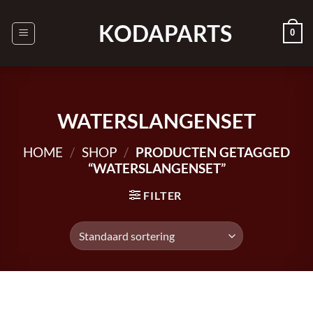
Ga
naar
KODAPARTS
0
inhoud
WATERSLANGENSET
HOME
/
SHOP
/
PRODUCTEN GETAGGED
“WATERSLANGENSET”
FILTER