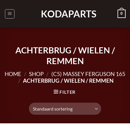
Ga
naar
KODAPARTS
0
inhoud
ACHTERBRUG / WIELEN /
REMMEN
HOME
/
SHOP
/
(C5) MASSEY FERGUSON 165
/
ACHTERBRUG / WIELEN / REMMEN
FILTER