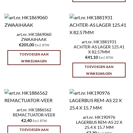
art.nr. HK1869060
ZWAAIHAAK
art.nr. HK1881931
€
205,00
Excl. BTW
ACHTER-AS LAGER 125.41
X 82.57MM
TOEVOEGEN AAN
€
41,10
Excl. BTW
WINKELWAGEN
TOEVOEGEN AAN
WINKELWAGEN
art.nr. HK1886562
REMACTUATOR-VEER
art.nr. HK190976
€
2,40
Excl. BTW
LAGERBUS REM-AS 22 X
25.4 X 15.7 MM
TOEVOEGEN AAN
€
7,30