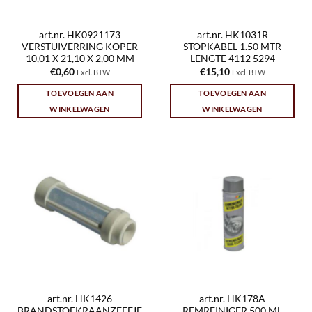
art.nr. HK0921173
art.nr. HK1031R
VERSTUIVERRING KOPER
STOPKABEL 1.50 MTR
10,01 X 21,10 X 2,00 MM
LENGTE 4112 5294
€
0,60
€
15,10
Excl. BTW
Excl. BTW
TOEVOEGEN AAN
TOEVOEGEN AAN
WINKELWAGEN
WINKELWAGEN
art.nr. HK1426
art.nr. HK178A
BRANDSTOFKRAANZEEFJE
REMREINIGER 500 ML