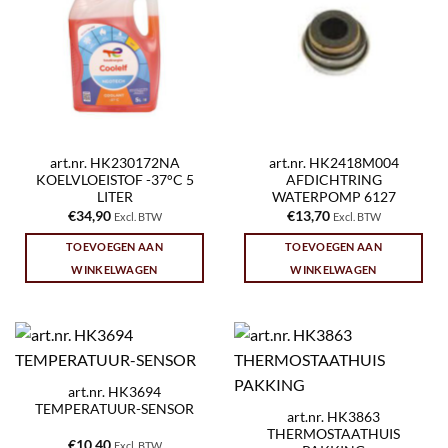
art.nr. HK230172NA
art.nr. HK2418M004
KOELVLOEISTOF -37°C 5
AFDICHTRING
LITER
WATERPOMP 6127
€
34,90
€
13,70
Excl. BTW
Excl. BTW
TOEVOEGEN AAN
TOEVOEGEN AAN
WINKELWAGEN
WINKELWAGEN
art.nr. HK3694
TEMPERATUUR-SENSOR
art.nr. HK3863
THERMOSTAATHUIS
€
10,40
Excl. BTW