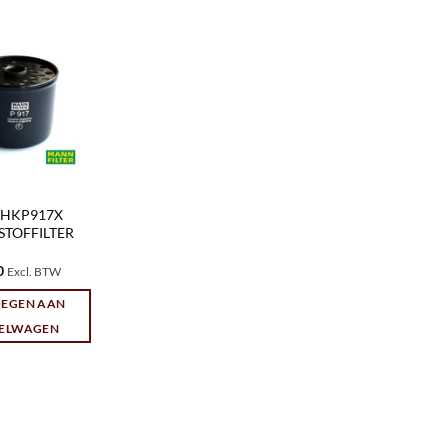
r. HKP917X
TOFFILTER
0
Excl. BTW
EGEN AAN
ELWAGEN