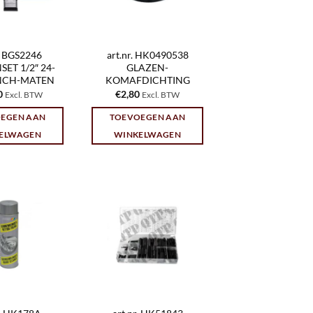
r. BGS2246
art.nr. HK0490538
ET 1/2″ 24-
GLAZEN-
INCH-MATEN
KOMAFDICHTING
0
€
2,80
Excl. BTW
Excl. BTW
EGEN AAN
TOEVOEGEN AAN
ELWAGEN
WINKELWAGEN