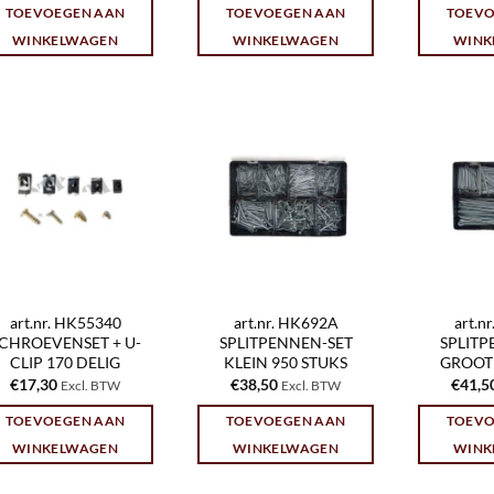
TOEVOEGEN AAN
TOEVOEGEN AAN
TOEVO
WINKELWAGEN
WINKELWAGEN
WINK
art.nr. HK55340
art.nr. HK692A
art.n
CHROEVENSET + U-
SPLITPENNEN-SET
SPLITP
CLIP 170 DELIG
KLEIN 950 STUKS
GROOT 
€
17,30
€
38,50
€
41,5
Excl. BTW
Excl. BTW
TOEVOEGEN AAN
TOEVOEGEN AAN
TOEVO
WINKELWAGEN
WINKELWAGEN
WINK