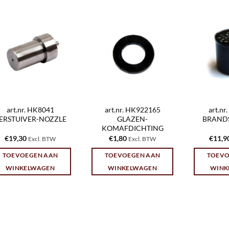
art.nr. HK8041
art.nr. HK922165
art.n
ERSTUIVER-NOZZLE
GLAZEN-
BRANDS
KOMAFDICHTING
€
19,30
€
1,80
€
11,9
Excl. BTW
Excl. BTW
TOEVOEGEN AAN
TOEVOEGEN AAN
TOEVO
WINKELWAGEN
WINKELWAGEN
WINK