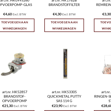
art.nr. HK0995260
art.nr. HK1782B
art.n
PVOERPOMP-GLAS
BRANDSTOFFILTER
REMREIN
€
4,60
€
4,30
€
3,30
Excl. BTW
Excl. BTW
TOEVOEGEN AAN
TOEVOEGEN AAN
TOEVO
WINKELWAGEN
WINKELWAGEN
WINK
art.nr. HK52857
art.nr. HK53305
art.n
BRANDSTOF-
QUICKMETAL PUTTY
RINGEN-S
OPVOERPOMP
SAS 114 G
S
€
21,30
€
23,90
€
28,6
Excl. BTW
Excl. BTW