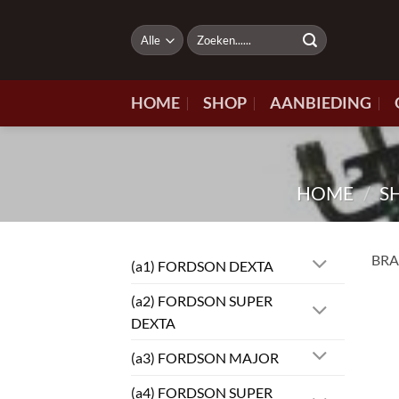
Ga
naar
Zoeken
naar:
inhoud
HOME
SHOP
AANBIEDING
HOME
/
S
BRA
(a1) FORDSON DEXTA
(a2) FORDSON SUPER
DEXTA
(a3) FORDSON MAJOR
(a4) FORDSON SUPER