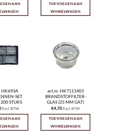
EGEN AAN
TOEVOEGEN AAN
ELWAGEN
WINKELWAGEN
r. HK693A
art.nr. HK7111403
ENNEN-SET
BRANDSTOFFILTER-
200 STUKS
GLAS (25 MM GAT)
0
€
4,70
Excl. BTW
Excl. BTW
EGEN AAN
TOEVOEGEN AAN
ELWAGEN
WINKELWAGEN