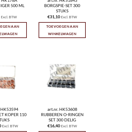
r. HK178A
art.nr. HK51843
IGER 500 ML
BORGSPIE-SET 300
STUKS
€
31,10
Excl. BTW
Excl. BTW
EGEN AAN
TOEVOEGEN AAN
ELWAGEN
WINKELWAGEN
r. HK53594
art.nr. HK53608
ET KOPER 110
RUBBEREN O-RINGEN
TUKS
SET 300 DELIG
0
€
16,40
Excl. BTW
Excl. BTW