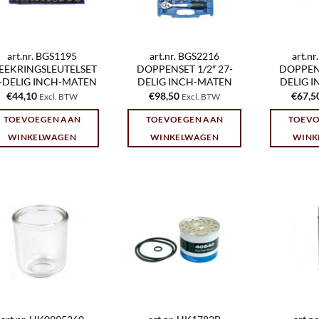
art.nr. BGS1195
art.nr. BGS2216
art.n
EEKRINGSLEUTELSET
DOPPENSET 1/2″ 27-
DOPPENS
-DELIG INCH-MATEN
DELIG INCH-MATEN
DELIG 
€
44,10
€
98,50
€
67,5
Excl. BTW
Excl. BTW
TOEVOEGEN AAN
TOEVOEGEN AAN
TOEVO
WINKELWAGEN
WINKELWAGEN
WINK