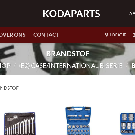
KODAPARTS
A
OVER ONS
CONTACT
LOCATIE
BRANDSTOF
HOP
/
(E2) CASE/INTERNATIONAL B-SERIE
/
B
NDSTOF