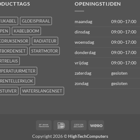
ODUCTTAGS
OPENINGSTIJDEN
CUKABEL
GLOEISPIRAAL
maandag
09:00–17:00
FPEN
KABELBOOM
dinsdag
09:00–17:00
EDRUKSENSOR
RADIATEUR
woensdag
09:00–17:00
TBORDENSET
STARTMOTOR
donderdag
09:00–17:00
RTRELAIS
vrijdag
09:00–17:00
MPERATUURMETER
zaterdag
gesloten
RENTELLERKLOK
zondag
gesloten
STUIVER
WATERSLANGENSET
Bank
IDeal
Cash
Wero
Transfer
On
Copyright 2026 ©
HighTechComputers
Delivery