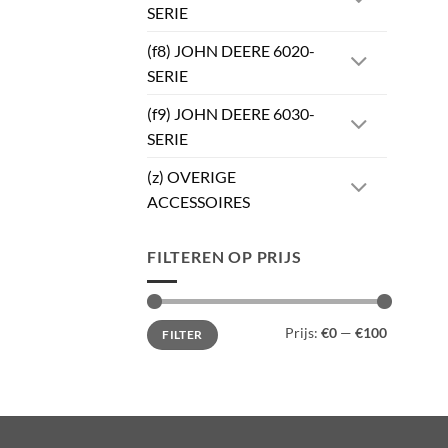
SERIE
(f8) JOHN DEERE 6020-
SERIE
(f9) JOHN DEERE 6030-
SERIE
(z) OVERIGE
ACCESSOIRES
FILTEREN OP PRIJS
Min.
Max.
Prijs:
€0
—
€100
FILTER
prijs
prijs