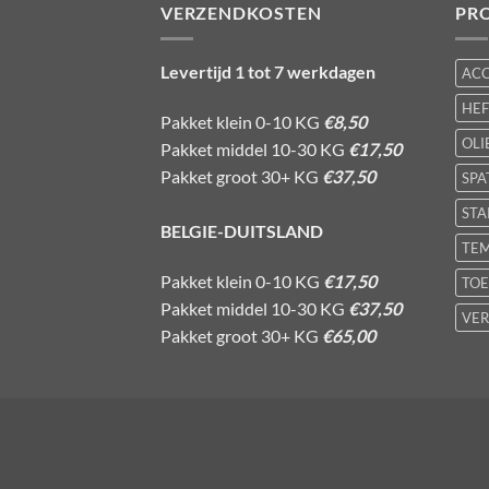
VERZENDKOSTEN
PR
Levertijd 1 tot 7 werkdagen
AC
HE
Pakket klein 0-10 KG
€8,50
OLI
Pakket middel 10-30 KG
€17,50
Pakket groot 30+ KG
€37,50
SPA
STA
BELGIE-DUITSLAND
TE
Pakket klein 0-10 KG
€17,50
TOE
Pakket middel 10-30 KG
€37,50
VER
Pakket groot 30+ KG
€65,00