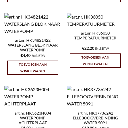
art.nr. HK36050
TEMPERATUURMETER
art.nr. HK34821422
WATERSLANG BLOK NAAR
€
22,20
Excl. BTW
WATERPOMP
€
4,40
Excl. BTW
TOEVOEGEN AAN
WINKELWAGEN
TOEVOEGEN AAN
WINKELWAGEN
art.nr. HK3623H004
art.nr. HK37736242
WATERPOMP
ELLEBOOGVERBINDING
ACHTERPLAAT
WATER 5091
€
4,60
€
19,90