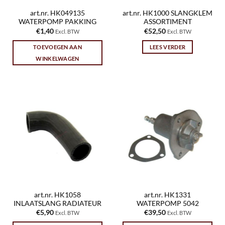
art.nr. HK049135
art.nr. HK1000 SLANGKLEM
WATERPOMP PAKKING
ASSORTIMENT
€
1,40
€
52,50
Excl. BTW
Excl. BTW
TOEVOEGEN AAN
LEES VERDER
WINKELWAGEN
art.nr. HK1058
art.nr. HK1331
INLAATSLANG RADIATEUR
WATERPOMP 5042
€
5,90
€
39,50
Excl. BTW
Excl. BTW