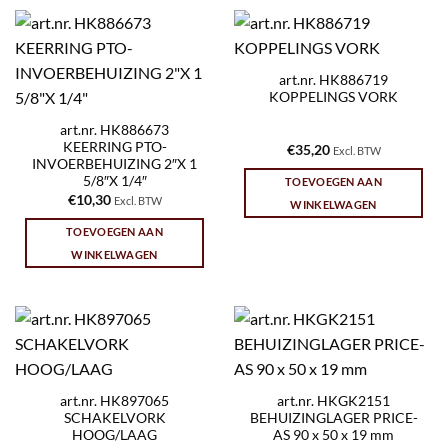
art.nr. HK886719
KOPPELINGS VORK
art.nr. HK886673
KEERRING PTO-
€
35,20
Excl. BTW
INVOERBEHUIZING 2″X 1
5/8″X 1/4″
TOEVOEGEN AAN
€
10,30
Excl. BTW
WINKELWAGEN
TOEVOEGEN AAN
WINKELWAGEN
art.nr. HK897065
art.nr. HKGK2151
SCHAKELVORK
BEHUIZINGLAGER PRICE-
HOOG/LAAG
AS 90 x 50 x 19 mm