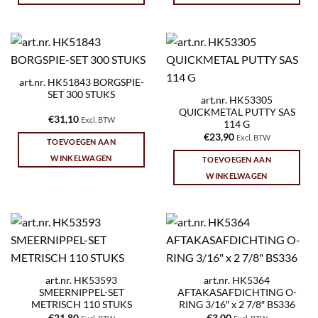
art.nr. HK51843 BORGSPIE-
SET 300 STUKS
art.nr. HK53305
QUICKMETAL PUTTY SAS
€
31,10
Excl. BTW
114 G
€
23,90
Excl. BTW
TOEVOEGEN AAN
WINKELWAGEN
TOEVOEGEN AAN
WINKELWAGEN
art.nr. HK53593
art.nr. HK5364
SMEERNIPPEL-SET
AFTAKASAFDICHTING O-
METRISCH 110 STUKS
RING 3/16″ x 2 7/8″ BS336
€
21,80
€
3,00