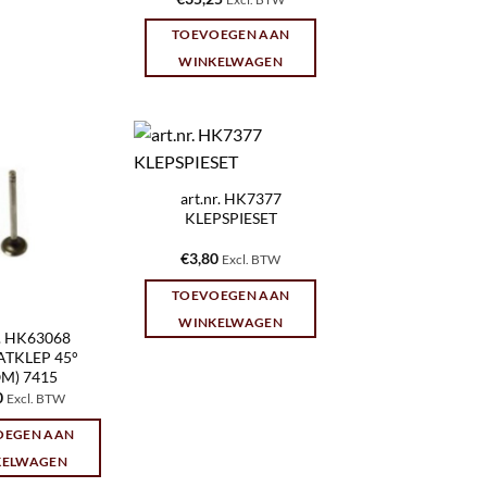
TOEVOEGEN AAN
WINKELWAGEN
art.nr. HK7377
KLEPSPIESET
€
3,80
Excl. BTW
TOEVOEGEN AAN
WINKELWAGEN
r. HK63068
ATKLEP 45°
M) 7415
0
Excl. BTW
OEGEN AAN
KELWAGEN