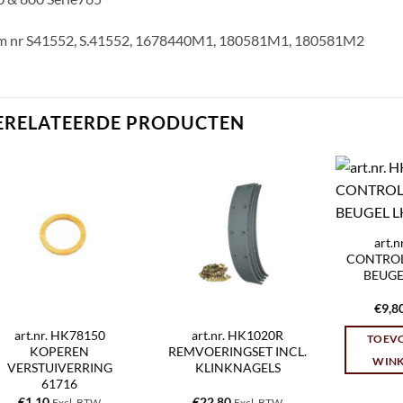
m nr S41552, S.41552, 1678440M1, 180581M1, 180581M2
ERELATEERDE PRODUCTEN
art.
CONTROL
BEUGE
€
9,8
art.nr. HK78150
art.nr. HK1020R
TOEV
KOPEREN
REMVOERINGSET INCL.
WIN
VERSTUIVERRING
KLINKNAGELS
61716
€
1,10
€
22,80
Excl. BTW
Excl. BTW