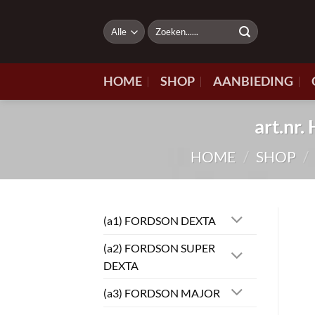
Ga
naar
Zoeken
naar:
inhoud
HOME
SHOP
AANBIEDING
art.n
HOME
/
SHOP
/
(a1) FORDSON DEXTA
(a2) FORDSON SUPER
DEXTA
(a3) FORDSON MAJOR