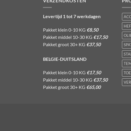
VERZENDKOSTEN
PR
Levertijd 1 tot 7 werkdagen
AC
HE
Pakket klein 0-10 KG
€8,50
OLI
Pakket middel 10-30 KG
€17,50
Pakket groot 30+ KG
€37,50
SPA
STA
BELGIE-DUITSLAND
TE
Pakket klein 0-10 KG
€17,50
TOE
Pakket middel 10-30 KG
€37,50
VER
Pakket groot 30+ KG
€65,00