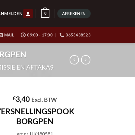
ANMELDEN
0
AFREKENEN
MAIL
09:00 - 17:00
0653438523
ORGPEN
ISSIE EN AFTAKAS
3,40
€
Excl. BTW
VERSNELLINGSPOOK
BORGPEN
art.nr. HK180581