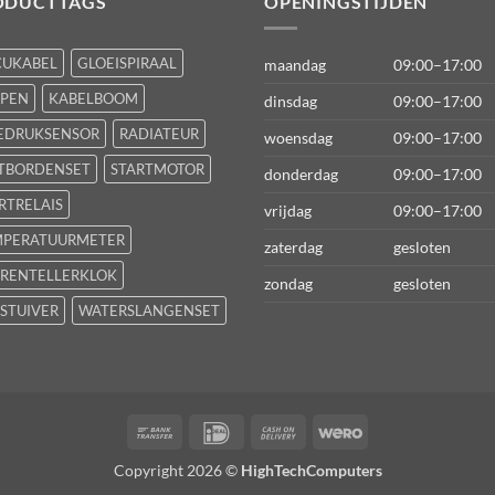
ODUCTTAGS
OPENINGSTIJDEN
CUKABEL
GLOEISPIRAAL
maandag
09:00–17:00
FPEN
KABELBOOM
dinsdag
09:00–17:00
EDRUKSENSOR
RADIATEUR
woensdag
09:00–17:00
TBORDENSET
STARTMOTOR
donderdag
09:00–17:00
RTRELAIS
vrijdag
09:00–17:00
MPERATUURMETER
zaterdag
gesloten
RENTELLERKLOK
zondag
gesloten
STUIVER
WATERSLANGENSET
Bank
IDeal
Cash
Wero
Transfer
On
Copyright 2026 ©
HighTechComputers
Delivery