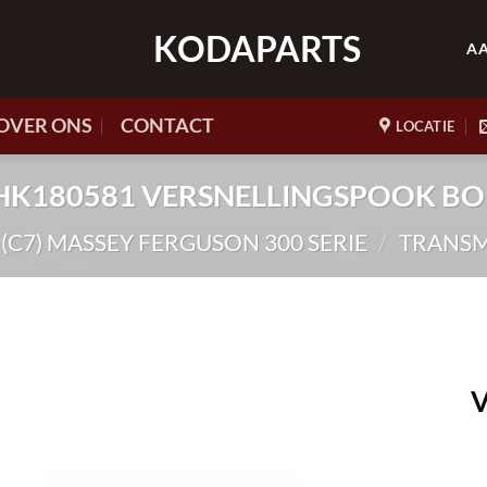
KODAPARTS
A
OVER ONS
CONTACT
LOCATIE
r. HK180581 VERSNELLINGSPOOK B
(C7) MASSEY FERGUSON 300 SERIE
/
TRANSM