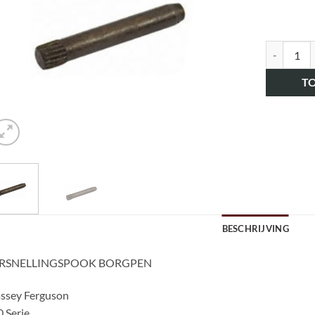
art.nr. H
T
BESCHRIJVING
RSNELLINGSPOOK BORGPEN
ssey Ferguson
 Serie