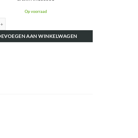
Op voorraad
K180581 VERSNELLINGSPOOK BORGPEN aantal
OEVOEGEN AAN WINKELWAGEN