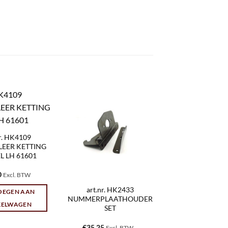
nr. HK4109
EER KETTING
L LH 61601
0
Excl. BTW
art.nr. HK2433
OEGEN AAN
NUMMERPLAATHOUDER
KELWAGEN
SET
€
35,25
Excl. BTW