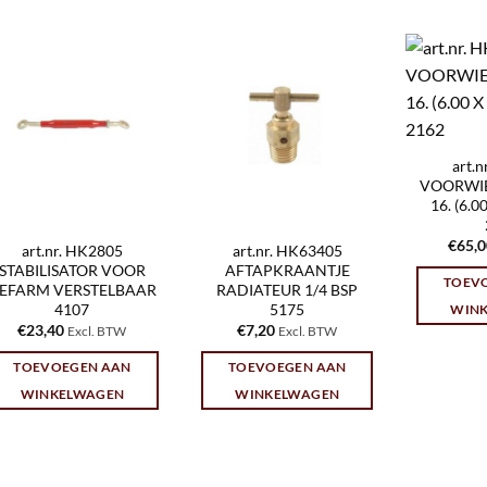
art.
VOORWIEL
16. (6.
€
65,
art.nr. HK2805
art.nr. HK63405
STABILISATOR VOOR
AFTAPKRAANTJE
TOEV
EFARM VERSTELBAAR
RADIATEUR 1/4 BSP
4107
5175
WIN
€
23,40
€
7,20
Excl. BTW
Excl. BTW
TOEVOEGEN AAN
TOEVOEGEN AAN
WINKELWAGEN
WINKELWAGEN