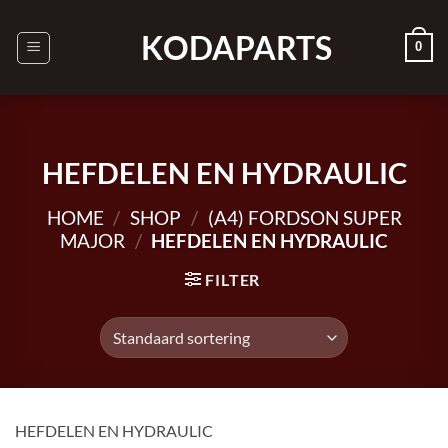
Ga
naar
KODAPARTS
0
inhoud
HEFDELEN EN HYDRAULIC
HOME
/
SHOP
/
(A4) FORDSON SUPER
MAJOR
/
HEFDELEN EN HYDRAULIC
FILTER
HEFDELEN EN HYDRAULIC