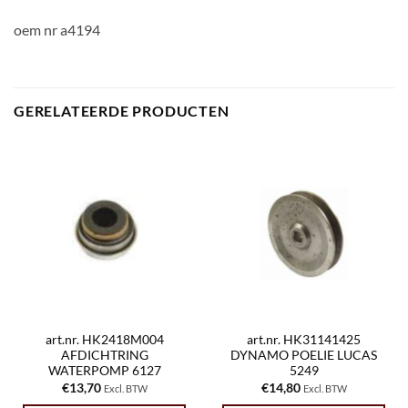
oem nr a4194
GERELATEERDE PRODUCTEN
art.nr. HK2418M004
art.nr. HK31141425
AFDICHTRING
DYNAMO POELIE LUCAS
WATERPOMP 6127
5249
€
13,70
€
14,80
Excl. BTW
Excl. BTW