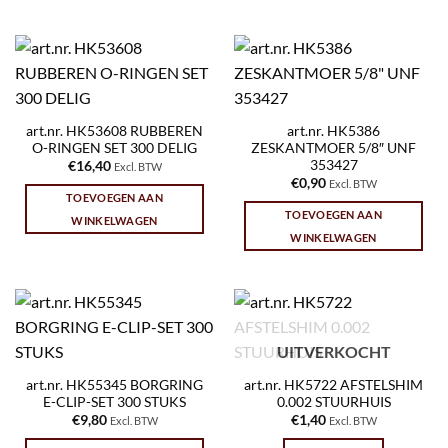
art.nr. HK53608 RUBBEREN
art.nr. HK5386
O-RINGEN SET 300 DELIG
ZESKANTMOER 5/8″ UNF
353427
€
16,40
Excl. BTW
€
0,90
Excl. BTW
TOEVOEGEN AAN
TOEVOEGEN AAN
WINKELWAGEN
WINKELWAGEN
UITVERKOCHT
art.nr. HK55345 BORGRING
art.nr. HK5722 AFSTELSHIM
E-CLIP-SET 300 STUKS
0.002 STUURHUIS
€
9,80
€
1,40
Excl. BTW
Excl. BTW