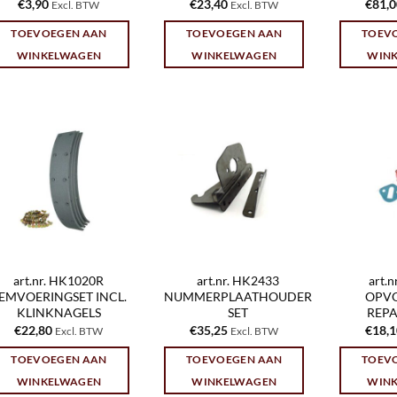
€
3,90
€
23,40
€
81,
Excl. BTW
Excl. BTW
TOEVOEGEN AAN
TOEVOEGEN AAN
TOEV
WINKELWAGEN
WINKELWAGEN
WIN
art.nr. HK1020R
art.nr. HK2433
art.
EMVOERINGSET INCL.
NUMMERPLAATHOUDER
OPV
KLINKNAGELS
SET
REPA
€
22,80
€
35,25
€
18,
Excl. BTW
Excl. BTW
TOEVOEGEN AAN
TOEVOEGEN AAN
TOEV
WINKELWAGEN
WINKELWAGEN
WIN