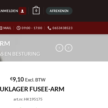
ANMELDEN
0
AFREKENEN
MAIL
09:00 - 17:00
0653438523
ARM
S EN BESTURING
9,10
€
Excl. BTW
UKLAGER FUSEE-ARM
art.nr. HK195175