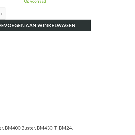
Op voorraad
K195175 DRUKLAGER FUSEE-ARM aantal
OEVOEGEN AAN WINKELWAGEN
er, BM400 Buster, BM430, T_BM24,