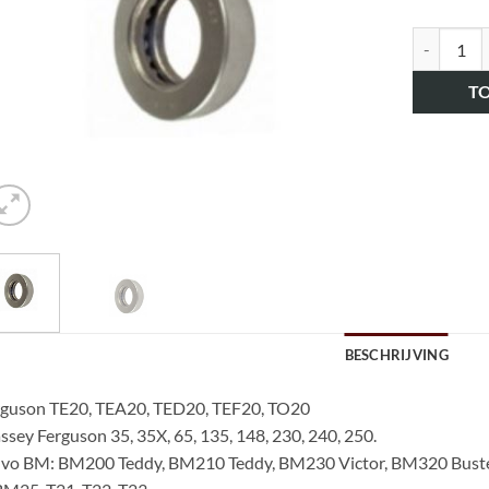
art.nr. H
T
BESCHRIJVING
rguson TE20, TEA20, TED20, TEF20, TO20
sey Ferguson 35, 35X, 65, 135, 148, 230, 240, 250.
lvo BM: BM200 Teddy, BM210 Teddy, BM230 Victor, BM320 Bust