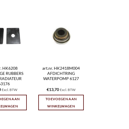
nr. HK6208
art.nr. HK2418M004
GE RUBBERS
AFDICHTRING
RADIATEUR
WATERPOMP 6127
63176
0
€
13,70
Excl. BTW
Excl. BTW
OEGEN AAN
TOEVOEGEN AAN
KELWAGEN
WINKELWAGEN