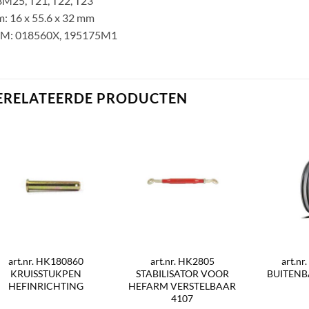
M25, T21, T22, T23
: 16 x 55.6 x 32 mm
M: 018560X, 195175M1
ERELATEERDE PRODUCTEN
art.nr. HK180860
art.nr. HK2805
art.n
KRUISSTUKPEN
STABILISATOR VOOR
BUITENBA
HEFINRICHTING
HEFARM VERSTELBAAR
4107