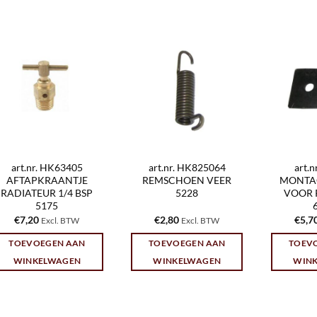
art.nr. HK63405
art.nr. HK825064
art.
AFTAPKRAANTJE
REMSCHOEN VEER
MONTA
RADIATEUR 1/4 BSP
5228
VOOR 
5175
€
7,20
€
2,80
€
5,7
Excl. BTW
Excl. BTW
TOEVOEGEN AAN
TOEVOEGEN AAN
TOEV
WINKELWAGEN
WINKELWAGEN
WIN