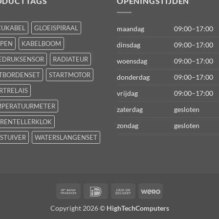
ODUCTTAGS
OPENINGSTIJDEN
CUKABEL
GLOEISPIRAAL
maandag
09:00–17:00
FPEN
KABELBOOM
dinsdag
09:00–17:00
EDRUKSENSOR
RADIATEUR
woensdag
09:00–17:00
TBORDENSET
STARTMOTOR
donderdag
09:00–17:00
RTRELAIS
vrijdag
09:00–17:00
MPERATUURMETER
zaterdag
gesloten
RENTELLERKLOK
zondag
gesloten
STUIVER
WATERSLANGENSET
Bank
IDeal
Cash
Wero
Transfer
On
Copyright 2026 ©
HighTechComputers
Delivery