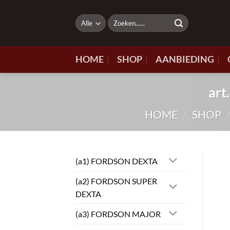
Ga
naar
Zoeken
naar:
inhoud
HOME
SHOP
AANBIEDING
ar
HOME
/
SHOP
(a1) FORDSON DEXTA
(a2) FORDSON SUPER
DEXTA
(a3) FORDSON MAJOR