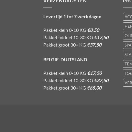
VERZENDKOSTEN
PR
Levertijd 1 tot 7 werkdagen
AC
HE
Pakket klein 0-10 KG
€8,50
OLI
Pakket middel 10-30 KG
€17,50
Pakket groot 30+ KG
€37,50
SPA
STA
BELGIE-DUITSLAND
TE
Pakket klein 0-10 KG
€17,50
TOE
Pakket middel 10-30 KG
€37,50
VER
Pakket groot 30+ KG
€65,00