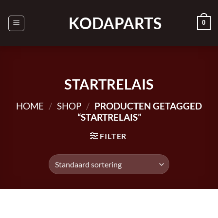
Ga
naar
KODAPARTS
0
inhoud
STARTRELAIS
HOME
/
SHOP
/
PRODUCTEN GETAGGED
“STARTRELAIS”
FILTER