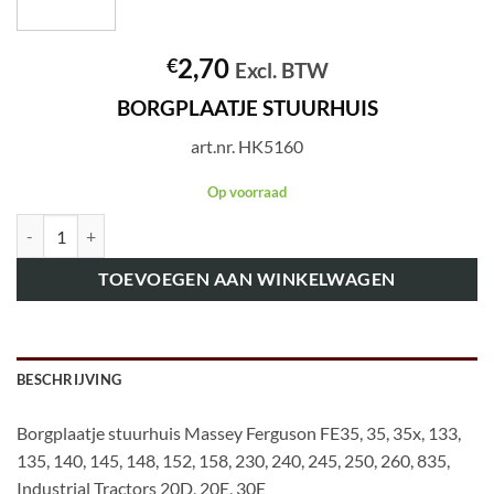
2,70
€
Excl. BTW
BORGPLAATJE STUURHUIS
art.nr. HK5160
Op voorraad
art.nr. HK5160 BORGPLAATJE STUURHUIS aantal
TOEVOEGEN AAN WINKELWAGEN
BESCHRIJVING
Borgplaatje stuurhuis Massey Ferguson FE35, 35, 35x, 133,
135, 140, 145, 148, 152, 158, 230, 240, 245, 250, 260, 835,
Industrial Tractors 20D, 20E, 30E