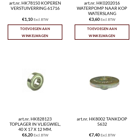
art.nr. HK78150 KOPEREN
art.nr. HK0202016
VERSTUIVERRING 61716
WATERPOMP NAAR KOP
WATERSLANG
€
1,10
€
3,60
Excl. BTW
Excl. BTW
TOEVOEGEN AAN
TOEVOEGEN AAN
WINKELWAGEN
WINKELWAGEN
art.nr. HK828123
art.nr. HK8002 TANKDOP
TOPLAGER IN VLIEGWIEL,
5632
40 X 17 X 12 MM.
€
6,20
€
7,40
Excl. BTW
Excl. BTW