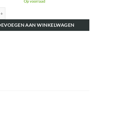
Op voorraad
K62474 BLOKEERHENDEL VOETREM aantal
OEVOEGEN AAN WINKELWAGEN