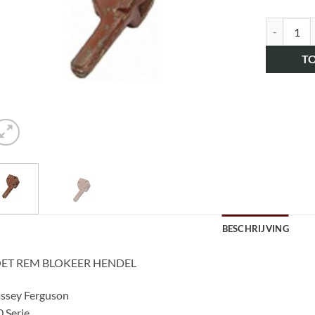
art.nr. H
T
BESCHRIJVING
ET REM BLOKEER HENDEL
ssey Ferguson
 Serie