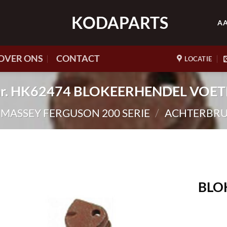
KODAPARTS
A
OVER ONS
CONTACT
LOCATIE
.nr. HK62474 BLOKEERHENDEL VOE
) MASSEY FERGUSON 200 SERIE
/
ACHTERBRUG
BLO