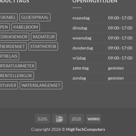
ODUCTTAGS
OPENINGSTIJDEN
CUKABEL
GLOEISPIRAAL
maandag
09:00–17:00
FPEN
KABELBOOM
dinsdag
09:00–17:00
EDRUKSENSOR
RADIATEUR
woensdag
09:00–17:00
TBORDENSET
STARTMOTOR
donderdag
09:00–17:00
RTRELAIS
vrijdag
09:00–17:00
MPERATUURMETER
zaterdag
gesloten
RENTELLERKLOK
zondag
gesloten
STUIVER
WATERSLANGENSET
Bank
IDeal
Cash
Wero
Transfer
On
Copyright 2026 ©
HighTechComputers
Delivery