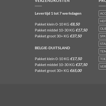
VERZENDKOSTEN
PR
Levertijd 1 tot 7 werkdagen
AC
HE
Pakket klein 0-10 KG
€8,50
OLI
Pakket middel 10-30 KG
€17,50
Pakket groot 30+ KG
€37,50
SPA
STA
BELGIE-DUITSLAND
TE
Pakket klein 0-10 KG
€17,50
TOE
Pakket middel 10-30 KG
€37,50
VER
Pakket groot 30+ KG
€65,00