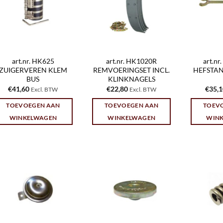
art.nr. HK625
art.nr. HK1020R
art.n
ZUIGERVEREN KLEM
REMVOERINGSET INCL.
HEFSTAN
BUS
KLINKNAGELS
€
41,60
€
22,80
€
35,
Excl. BTW
Excl. BTW
TOEVOEGEN AAN
TOEVOEGEN AAN
TOEV
WINKELWAGEN
WINKELWAGEN
WIN