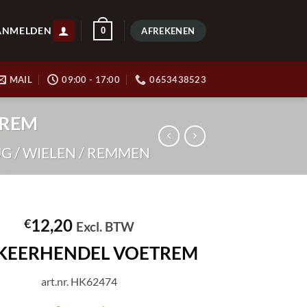
ANMELDEN
0
AFREKENEN
MAIL
09:00 - 17:00
0653438523
TREM
 / WIELEN / REMMEN
12,20
€
Excl. BTW
KEERHENDEL VOETREM
art.nr. HK62474