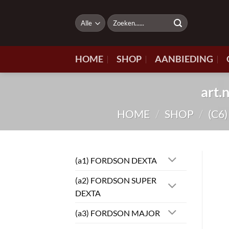
Ga
naar
Zoeken
naar:
inhoud
HOME
SHOP
AANBIEDING
art
HOME
/
SHOP
/
(C6
(a1) FORDSON DEXTA
(a2) FORDSON SUPER
DEXTA
(a3) FORDSON MAJOR