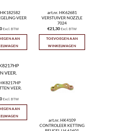
r. HK182582
art.nr. HK62681
EGELING-VEER
VERSTUIVER NOZZLE
7024
80
€
21,30
Excl. BTW
Excl. BTW
OEGEN AAN
TOEVOEGEN AAN
KELWAGEN
WINKELWAGEN
r. HK8217HP
TTEN VEER.
10
Excl. BTW
OEGEN AAN
KELWAGEN
art.nr. HK4109
CONTROLEER KETTING
BEUGEL LH 61601