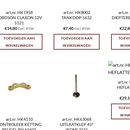
art.nr. HK1958
art.nr. HK8002
art.n
ORDSON CLAXON 12V
TANKDOP 5632
DIEPTER
5121
€
14,80
€
7,40
€
22,
Excl. BTW
Excl. BTW
TOEVOEGEN AAN
TOEVOEGEN AAN
TOEV
WINKELWAGEN
WINKELWAGEN
WIN
art.n
HEFLA
€
29,
TOEV
WIN
art.nr. HK4110
art.nr. HK63068
ONTROLEER KETTING
UITLAATKLEP 45°
BEUGEL RH 61601
(KOM) 7415