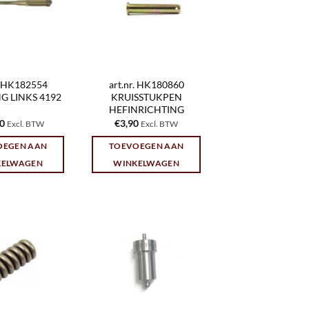
r. HK182554
art.nr. HK180860
G LINKS 4192
KRUISSTUKPEN
HEFINRICHTING
10
€
3,90
Excl. BTW
Excl. BTW
OEGEN AAN
TOEVOEGEN AAN
KELWAGEN
WINKELWAGEN