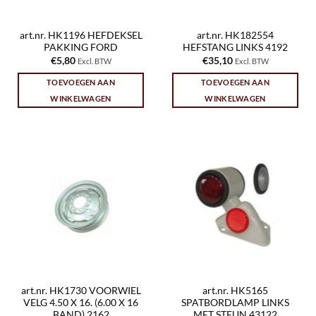
art.nr. HK1196 HEFDEKSEL
art.nr. HK182554
PAKKING FORD
HEFSTANG LINKS 4192
€
5,80
€
35,10
Excl. BTW
Excl. BTW
TOEVOEGEN AAN
TOEVOEGEN AAN
WINKELWAGEN
WINKELWAGEN
art.nr. HK1730 VOORWIEL
art.nr. HK5165
VELG 4.50 X 16. (6.00 X 16
SPATBORDLAMP LINKS
BAND) 2162
MET STEUN 43122