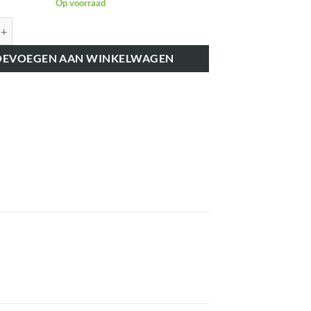
Op voorraad
1508KR FORD/MISTGRIJS 1 LITER aantal
OEVOEGEN AAN WINKELWAGEN