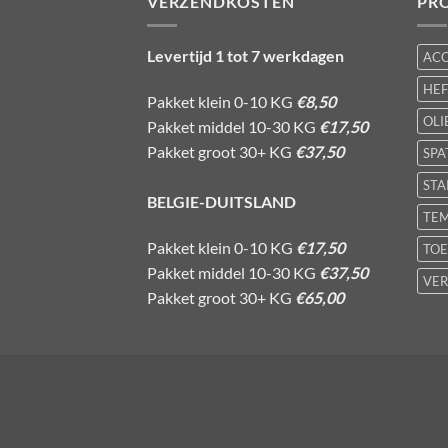
VERZENDKOSTEN
PR
Levertijd 1 tot 7 werkdagen
AC
HE
Pakket klein 0-10 KG
€8,50
OLI
Pakket middel 10-30 KG
€17,50
Pakket groot 30+ KG
€37,50
SPA
STA
BELGIE-DUITSLAND
TE
Pakket klein 0-10 KG
€17,50
TOE
Pakket middel 10-30 KG
€37,50
VER
Pakket groot 30+ KG
€65,00