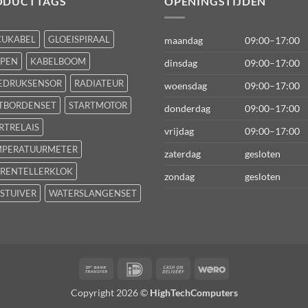
ODUCTTAGS
OPENINGSTIJDEN
CUKABEL
GLOEISPIRAAL
maandag
09:00–17:00
FPEN
KABELBOOM
dinsdag
09:00–17:00
EDRUKSENSOR
RADIATEUR
woensdag
09:00–17:00
TBORDENSET
STARTMOTOR
donderdag
09:00–17:00
RTRELAIS
vrijdag
09:00–17:00
MPERATUURMETER
zaterdag
gesloten
RENTELLERKLOK
zondag
gesloten
STUIVER
WATERSLANGENSET
Bank
IDeal
Cash
Wero
Transfer
On
Copyright 2026 ©
HighTechComputers
Delivery