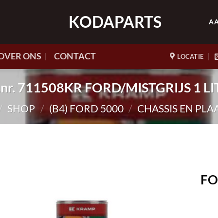
KODAPARTS
A
OVER ONS
CONTACT
LOCATIE
t.nr. 711508KR FORD/MISTGRIJS 1 LI
/
SHOP
/
(B4) FORD 5000
/
CHASSIS EN PL
FO