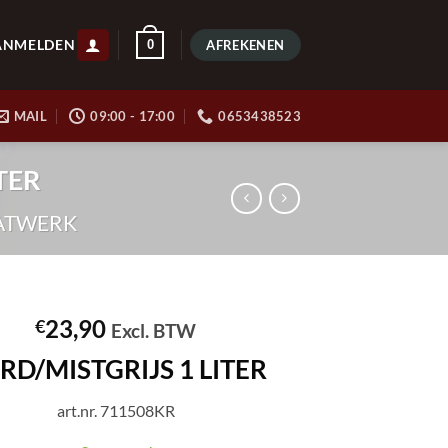
ANMELDEN
0
AFREKENEN
MAIL
09:00 - 17:00
0653438523
TER
AATWERK
23,90
€
Excl. BTW
RD/MISTGRIJS 1 LITER
art.nr. 711508KR