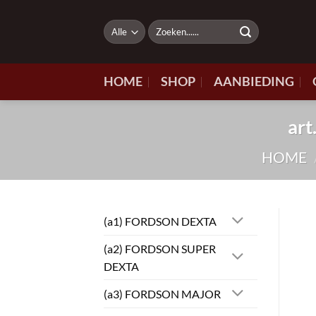
Ga
naar
Zoeken
naar:
inhoud
HOME
SHOP
AANBIEDING
ar
HOME
(a1) FORDSON DEXTA
(a2) FORDSON SUPER
DEXTA
(a3) FORDSON MAJOR