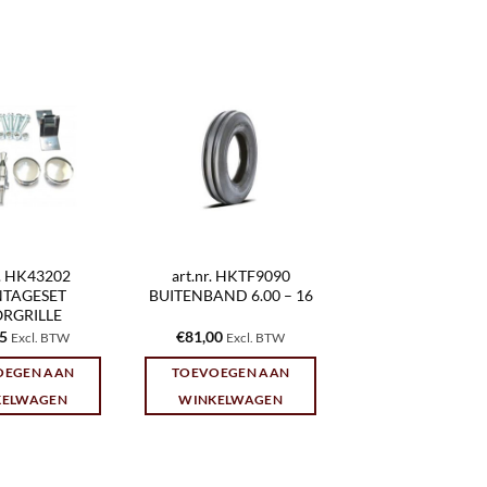
r. HK43202
art.nr. HKTF9090
TAGESET
BUITENBAND 6.00 – 16
RGRILLE
95
€
81,00
Excl. BTW
Excl. BTW
OEGEN AAN
TOEVOEGEN AAN
KELWAGEN
WINKELWAGEN