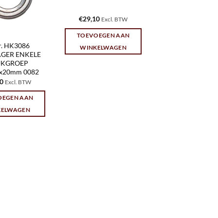
€
29,10
Excl. BTW
TOEVOEGEN AAN
nr. HK3086
WINKELWAGEN
GER ENKELE
KGROEP
0x20mm 0082
60
Excl. BTW
OEGEN AAN
KELWAGEN