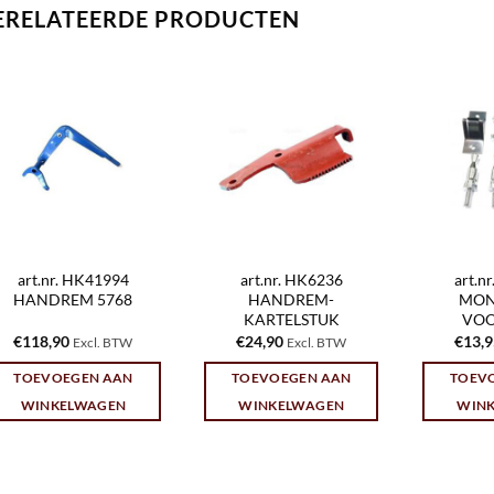
ERELATEERDE PRODUCTEN
art.nr. HK41994
art.nr. HK6236
art.n
HANDREM 5768
HANDREM-
MON
KARTELSTUK
VOO
€
118,90
€
24,90
€
13,
Excl. BTW
Excl. BTW
TOEVOEGEN AAN
TOEVOEGEN AAN
TOEV
WINKELWAGEN
WINKELWAGEN
WIN