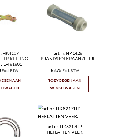
nr. HK4109
art.nr. HK1426
EER KETTING
BRANDSTOFKRAANZEEFJE
L LH 61601
0
€
3,75
Excl. BTW
Excl. BTW
OEGEN AAN
TOEVOEGEN AAN
KELWAGEN
WINKELWAGEN
art.nr. HK8217HP
HEFLATTEN VEER.