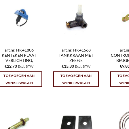
art.nr. HK41806
art.nr. HK41568
art.
KENTEKEN PLAAT
TANKKRAAN MET
CONTROL
VERLICHTING,
ZEEFJE
BEUGE
€
22,70
€
15,30
€
9,8
Excl. BTW
Excl. BTW
TOEVOEGEN AAN
TOEVOEGEN AAN
TOEV
WINKELWAGEN
WINKELWAGEN
WIN