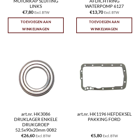
MOTORKAP SLUITING
AFDICHTRING
LINKS
WATERPOMP 6127
€
7,80
€
13,70
Excl. BTW
Excl. BTW
TOEVOEGEN AAN
TOEVOEGEN AAN
WINKELWAGEN
WINKELWAGEN
art.nr. HK3086
art.nr. HK1196 HEFDEKSEL
DRUKLAGER ENKELE
PAKKING FORD
DRUKGROEP
52.5x90x20mm 0082
€
26,60
€
5,80
Excl. BTW
Excl. BTW