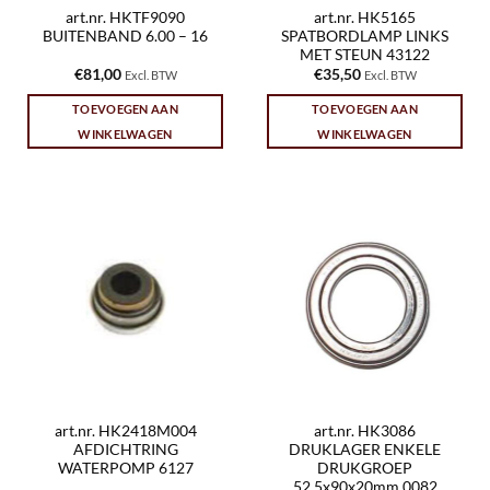
art.nr. HKTF9090
art.nr. HK5165
BUITENBAND 6.00 – 16
SPATBORDLAMP LINKS
MET STEUN 43122
€
81,00
€
35,50
Excl. BTW
Excl. BTW
TOEVOEGEN AAN
TOEVOEGEN AAN
WINKELWAGEN
WINKELWAGEN
art.nr. HK2418M004
art.nr. HK3086
AFDICHTRING
DRUKLAGER ENKELE
WATERPOMP 6127
DRUKGROEP
52.5x90x20mm 0082