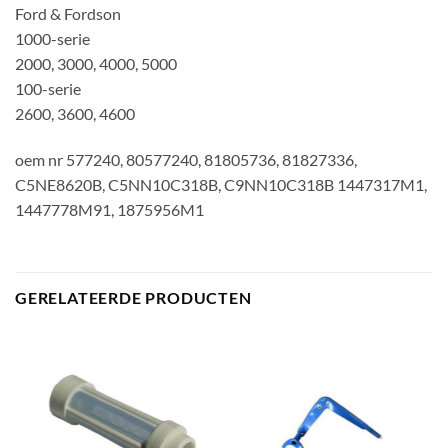
Ford & Fordson
1000-serie
2000, 3000, 4000, 5000
100-serie
2600, 3600, 4600
oem nr 577240, 80577240, 81805736, 81827336,
C5NE8620B, C5NN10C318B, C9NN10C318B 1447317M1,
1447778M91, 1875956M1
GERELATEERDE PRODUCTEN