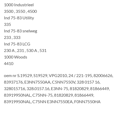
1000 Industrieel
3500 , 3550 , 4500
Ind 75-83 Utility
335
Ind 75-83 snelweg
233 , 333
Ind 75-83 LCG
230 A , 231 , 530 A , 531
1000 Woods
4410
oem nr S.19529, S19529, VPG2010, 24 / 221-195, 82006626,
83937176, E3NN7550AA, C5NN7550V, 328 0157 16,
328015716, 328.0157.16, E3NN-75, 81820829, 81866449,
83919950NAL, C75NN-75, 81820829, 81866449,
83919950NAL, C75NN E3NN7550EA, F0NN7550HA