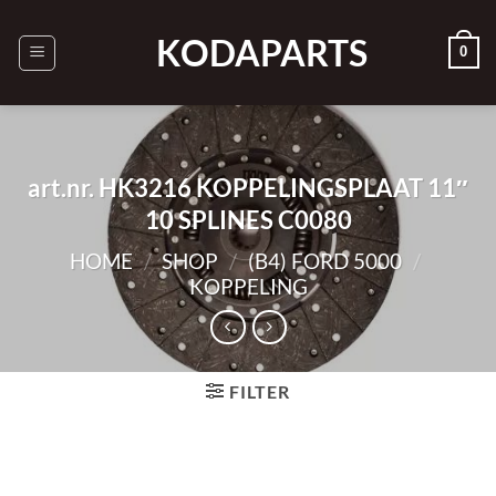
Ga
naar
KODAPARTS
0
inhoud
art.nr. HK3216 KOPPELINGSPLAAT 11″
10 SPLINES C0080
HOME
/
SHOP
/
(B4) FORD 5000
/
KOPPELING
FILTER