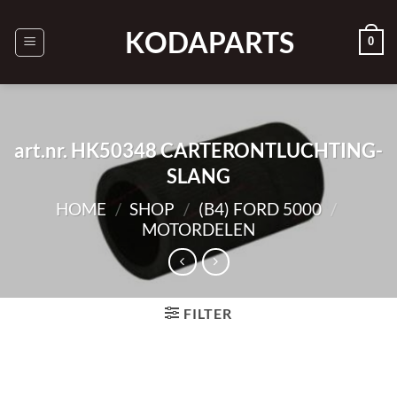
Ga
naar
KODAPARTS
0
inhoud
art.nr. HK50348 CARTERONTLUCHTING-
SLANG
HOME
/
SHOP
/
(B4) FORD 5000
/
MOTORDELEN
FILTER