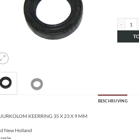
art.nr. H
T
BESCHRIJVING
UURKOLOM KEERRING 35 X 23 X 9 MM
rd New Holland
serie