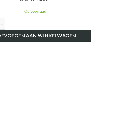
Op voorraad
K2369 STUURKOLOM KEERRING 35 X 23 X 9 MM aantal
OEVOEGEN AAN WINKELWAGEN