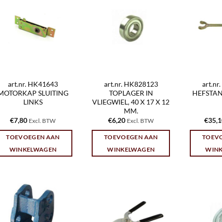
art.nr. HK41643
art.nr. HK828123
art.n
MOTORKAP SLUITING
TOPLAGER IN
HEFSTAN
LINKS
VLIEGWIEL, 40 X 17 X 12
MM.
€
7,80
€
6,20
€
35,
Excl. BTW
Excl. BTW
TOEVOEGEN AAN
TOEVOEGEN AAN
TOEV
WINKELWAGEN
WINKELWAGEN
WIN