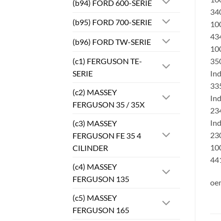
(b94) FORD 600-SERIE
340
(b95) FORD 700-SERIE
10
434
(b96) FORD TW-SERIE
100
(c1) FERGUSON TE-
350
SERIE
Ind
335
(c2) MASSEY
In
FERGUSON 35 / 35X
234
In
(c3) MASSEY
230
FERGUSON FE 35 4
10
CILINDER
44
(c4) MASSEY
FERGUSON 135
oe
(c5) MASSEY
FERGUSON 165