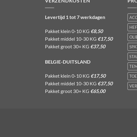
VERZENDKOSTEN
PR
Levertijd 1 tot 7 werkdagen
AC
HE
Pakket klein 0-10 KG
€8,50
OLI
Pakket middel 10-30 KG
€17,50
Pakket groot 30+ KG
€37,50
SPA
STA
BELGIE-DUITSLAND
TE
Pakket klein 0-10 KG
€17,50
TOE
Pakket middel 10-30 KG
€37,50
VER
Pakket groot 30+ KG
€65,00