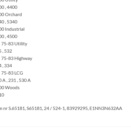
0 , 4400
00 Orchard
0 , 5340
0 Industrial
0 , 4500
 75-83 Utility
 , 532
d 75-83 Highway
 , 334
d 75-83 LCG
 A , 231 , 530 A
00 Woods
10
m nr S.65181, S65181, 24 / 524-1, 83929295, E1NN3N632AA