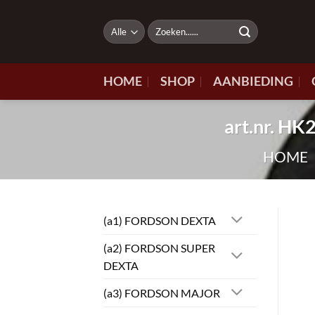
Ga
naar
Zoeken
naar:
inhoud
HOME
SHOP
AANBIEDING
art.nr. 
HOME
(a1) FORDSON DEXTA
(a2) FORDSON SUPER
DEXTA
(a3) FORDSON MAJOR