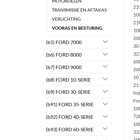
MOTORDELEN
231
TRANSMISSIE EN AFTAKAS
100
VERLICHTING
210
VOORAS EN BESTURING
100
200
(b5) FORD 7000
30-
323
(b6) FORD 8000
600
(b7) FORD 9000
260
10
(b8) FORD 10-SERIE
21
(b9) FORD 30-SERIE
Ind
Fo
(b91) FORD 35-SERIE
10
72
(b92) FORD 40-SERIE
10
(b93) FORD 60-SERIE
333
100