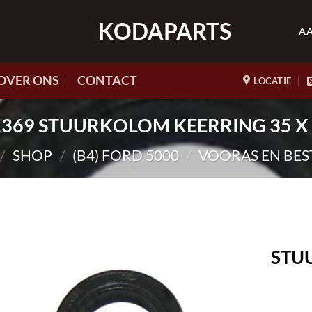
KODAPARTS
A
OVER ONS
CONTACT
LOCATIE
HK2369 STUURKOLOM KEERRING 35 X 
/
SHOP
/
(B4) FORD 5000
/
VOORAS EN BES
STU