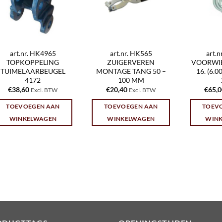
art.nr. HK4965
art.nr. HK565
art.
TOPKOPPELING
ZUIGERVEREN
VOORWIEL
TUIMELAARBEUGEL
MONTAGE TANG 50 –
16. (6.
4172
100 MM
€
38,60
€
20,40
€
65,
Excl. BTW
Excl. BTW
TOEVOEGEN AAN
TOEVOEGEN AAN
TOEV
WINKELWAGEN
WINKELWAGEN
WIN