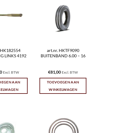
r. HK182554
art.nr. HKTF9090
G LINKS 4192
BUITENBAND 6.00 – 16
10
€
81,00
Excl. BTW
Excl. BTW
OEGEN AAN
TOEVOEGEN AAN
KELWAGEN
WINKELWAGEN