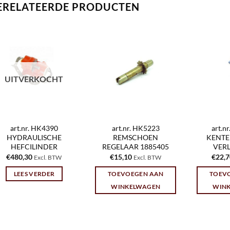
ERELATEERDE PRODUCTEN
UITVERKOCHT
art.nr. HK4390
art.nr. HK5223
art.n
HYDRAULISCHE
REMSCHOEN
KENTE
HEFCILINDER
REGELAAR 1885405
VERL
€
480,30
€
15,10
€
22,
Excl. BTW
Excl. BTW
LEES VERDER
TOEVOEGEN AAN
TOEV
WINKELWAGEN
WIN