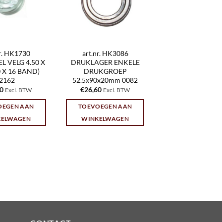
nr. HK1730
art.nr. HK3086
 VELG 4.50 X
DRUKLAGER ENKELE
00 X 16 BAND)
DRUKGROEP
2162
52.5x90x20mm 0082
00
€
26,60
Excl. BTW
Excl. BTW
OEGEN AAN
TOEVOEGEN AAN
KELWAGEN
WINKELWAGEN