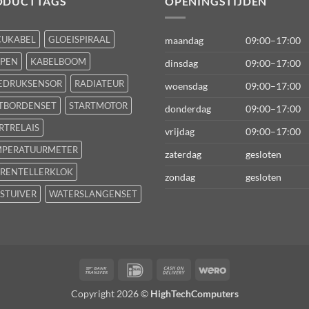
ODUCTTAGS
OPENINGSTIJDEN
CUKABEL
GLOEISPIRAAL
maandag
09:00–17:00
FPEN
KABELBOOM
dinsdag
09:00–17:00
EDRUKSENSOR
RADIATEUR
woensdag
09:00–17:00
TBORDENSET
STARTMOTOR
donderdag
09:00–17:00
RTRELAIS
vrijdag
09:00–17:00
MPERATUURMETER
zaterdag
gesloten
RENTELLERKLOK
zondag
gesloten
STUIVER
WATERSLANGENSET
Bank
IDeal
Cash
Wero
Transfer
On
Copyright 2026 ©
HighTechComputers
Delivery