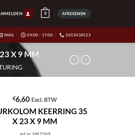
ANMELDEN
0
AFREKENEN
MAIL
09:00 - 17:00
0653438523
23 X 9 MM
TURING
6,60
€
Excl. BTW
URKOLOM KEERRING 35
X 23 X 9 MM
art.nr. HK2369