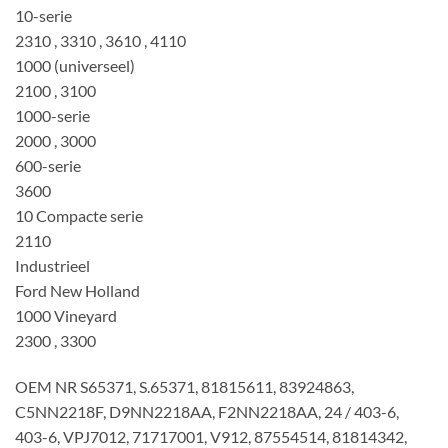
10-serie
2310 , 3310 , 3610 , 4110
1000 (universeel)
2100 , 3100
1000-serie
2000 , 3000
600-serie
3600
10 Compacte serie
2110
Industrieel
Ford New Holland
1000 Vineyard
2300 , 3300
OEM NR S65371, S.65371, 81815611, 83924863,
C5NN2218F, D9NN2218AA, F2NN2218AA, 24 / 403-6,
403-6, VPJ7012, 71717001, V912, 87554514, 81814342,