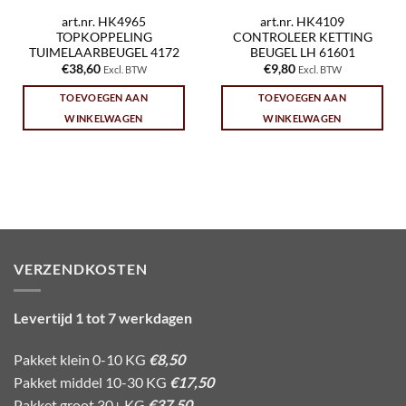
art.nr. HK4965
art.nr. HK4109
TOPKOPPELING
CONTROLEER KETTING
TUIMELAARBEUGEL 4172
BEUGEL LH 61601
€
38,60
€
9,80
Excl. BTW
Excl. BTW
TOEVOEGEN AAN
TOEVOEGEN AAN
WINKELWAGEN
WINKELWAGEN
VERZENDKOSTEN
Levertijd 1 tot 7 werkdagen
Pakket klein 0-10 KG
€8,50
Pakket middel 10-30 KG
€17,50
Pakket groot 30+ KG
€37,50