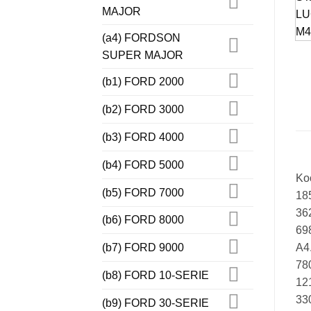
MAJOR
(a4) FORDSON
SUPER MAJOR
(b1) FORD 2000
(b2) FORD 3000
(b3) FORD 4000
(b4) FORD 5000
Koo
(b5) FORD 7000
185
362
(b6) FORD 8000
698
A4.
(b7) FORD 9000
780
(b8) FORD 10-SERIE
121
330
(b9) FORD 30-SERIE