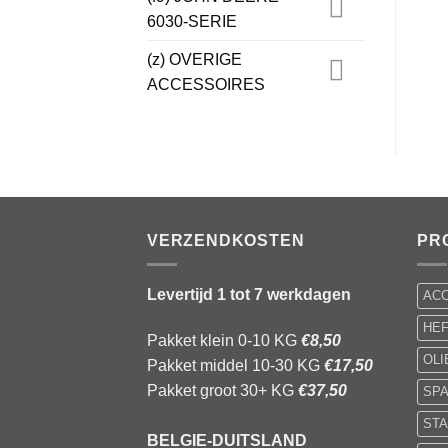
6030-SERIE
(z) OVERIGE
ACCESSOIRES
VERZENDKOSTEN
PR
Levertijd 1 tot 7 werkdagen
AC
HE
Pakket klein 0-10 KG
€8,50
OL
Pakket middel 10-30 KG
€17,50
Pakket groot 30+ KG
€37,50
SP
STA
BELGIE-DUITSLAND