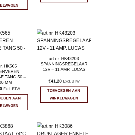
KELWAGEN
art.nr. HK43203
SPANNINGSREGELAAR
nr. HK565
12V – 11 AMP. LUCAS
GERVEREN
E TANG 50 –
€
41,20
Excl. BTW
00 MM
0
Excl. BTW
TOEVOEGEN AAN
OEGEN AAN
WINKELWAGEN
KELWAGEN