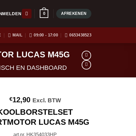
0
AFREKENEN
NMELDEN
E
MAIL
09:00 - 17:00
0653438523
TOR LUCAS M45G
ISCH EN DASHBOARD
12,90
€
Excl. BTW
KOOLBORSTELSET
RTMOTOR LUCAS M45G
art.nr. HK354033HP