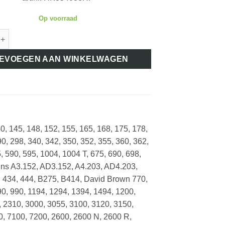
Op voorraad
HK354033HP KOOLBORSTELSET STARTMOTOR LUCAS M45G aantal
EVOEGEN AAN WINKELWAGEN
, 145, 148, 152, 155, 165, 168, 175, 178,
90, 298, 340, 342, 350, 352, 355, 360, 362,
, 590, 595, 1004, 1004 T, 675, 690, 698,
kins A3.152, AD3.152, A4.203, AD4.203,
, 434, 444, B275, B414, David Brown 770,
90, 990, 1194, 1294, 1394, 1494, 1200,
, 2310, 3000, 3055, 3100, 3120, 3150,
0, 7100, 7200, 2600, 2600 N, 2600 R,