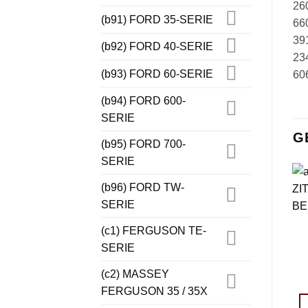
26
(b91) FORD 35-SERIE
660
391
(b92) FORD 40-SERIE
234
(b93) FORD 60-SERIE
606
(b94) FORD 600-
SERIE
G
(b95) FORD 700-
SERIE
(b96) FORD TW-
SERIE
(c1) FERGUSON TE-
SERIE
(c2) MASSEY
FERGUSON 35 / 35X