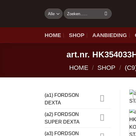
Ga
naar
Zoeken
naar:
inhoud
HOME
SHOP
AANBIEDING
art.nr. HK354
HOME
/
SHOP
/
(C9
(a1) FORDSON
DEXTA
(a2) FORDSON
SUPER DEXTA
(a3) FORDSON