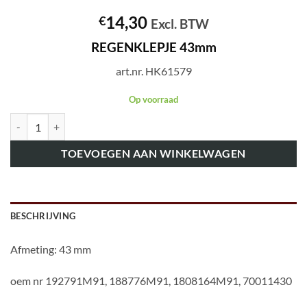
14,30
€
Excl. BTW
REGENKLEPJE 43mm
art.nr. HK61579
Op voorraad
art.nr. HK61579 REGENKLEPJE 43mm aantal
TOEVOEGEN AAN WINKELWAGEN
BESCHRIJVING
Afmeting: 43 mm
oem nr 192791M91, 188776M91, 1808164M91, 70011430