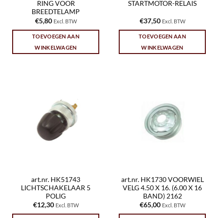
RING VOOR
STARTMOTOR-RELAIS
BREEDTELAMP
€
5,80
€
37,50
Excl. BTW
Excl. BTW
TOEVOEGEN AAN
TOEVOEGEN AAN
WINKELWAGEN
WINKELWAGEN
art.nr. HK51743
art.nr. HK1730 VOORWIEL
LICHTSCHAKELAAR 5
VELG 4.50 X 16. (6.00 X 16
POLIG
BAND) 2162
€
12,30
€
65,00
Excl. BTW
Excl. BTW