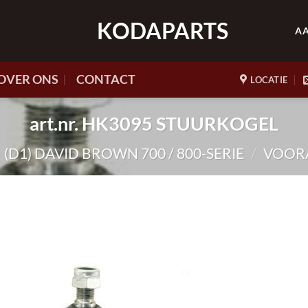
KODAPARTS
A
OVER ONS
CONTACT
LOCATIE
art.nr. HK3095 STUURKOGEL
(D1) DAVID BROWN 700 / 800-SERIE
/
VOORA