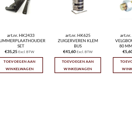
art.nr. HK2433
art.nr. HK625
art.n
UMMERPLAATHOUDER
ZUIGERVEREN KLEM
VELGBOU
SET
BUS
80 MM
€
35,25
€
41,60
€
5,6
Excl. BTW
Excl. BTW
TOEVOEGEN AAN
TOEVOEGEN AAN
TOEV
WINKELWAGEN
WINKELWAGEN
WIN