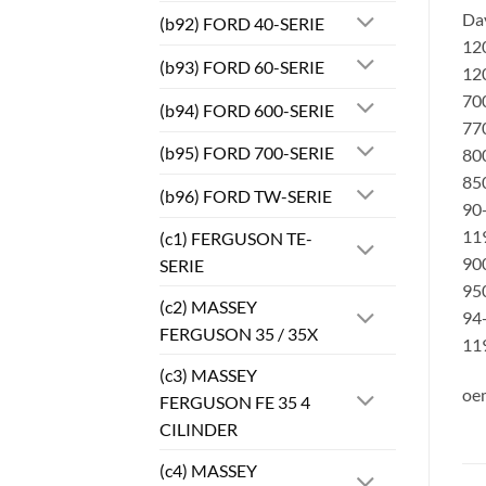
Da
(b92) FORD 40-SERIE
120
(b93) FORD 60-SERIE
120
700
(b94) FORD 600-SERIE
770
(b95) FORD 700-SERIE
800
850
(b96) FORD TW-SERIE
90-
119
(c1) FERGUSON TE-
900
SERIE
950
(c2) MASSEY
94-
FERGUSON 35 / 35X
119
(c3) MASSEY
oem
FERGUSON FE 35 4
CILINDER
(c4) MASSEY