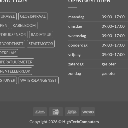
ODUCTTAGS
OPENINGSTIJDEN
CUKABEL
GLOEISPIRAAL
maandag
09:00–17:00
FPEN
KABELBOOM
dinsdag
09:00–17:00
EDRUKSENSOR
RADIATEUR
woensdag
09:00–17:00
TBORDENSET
STARTMOTOR
donderdag
09:00–17:00
RTRELAIS
vrijdag
09:00–17:00
MPERATUURMETER
zaterdag
gesloten
RENTELLERKLOK
zondag
gesloten
STUIVER
WATERSLANGENSET
Bank
IDeal
Cash
Wero
Transfer
On
Copyright 2026 ©
HighTechComputers
Delivery