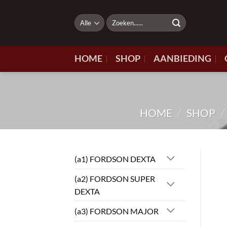
Ga
naar
Zoeken
naar:
inhoud
HOME
SHOP
AANBIEDING
HOME
/
SHOP
/
(a1) FORDSON DEXTA
(a2) FORDSON SUPER
DEXTA
(a3) FORDSON MAJOR