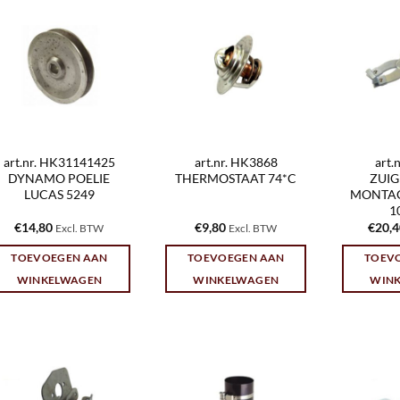
art.nr. HK31141425
art.nr. HK3868
art.
DYNAMO POELIE
THERMOSTAAT 74*C
ZUI
LUCAS 5249
MONTAG
1
€
14,80
€
9,80
€
20,
Excl. BTW
Excl. BTW
TOEVOEGEN AAN
TOEVOEGEN AAN
TOEV
WINKELWAGEN
WINKELWAGEN
WIN