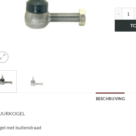
art.nr. H
T
BESCHRIJVING
UURKOGEL
gel met buitendraad