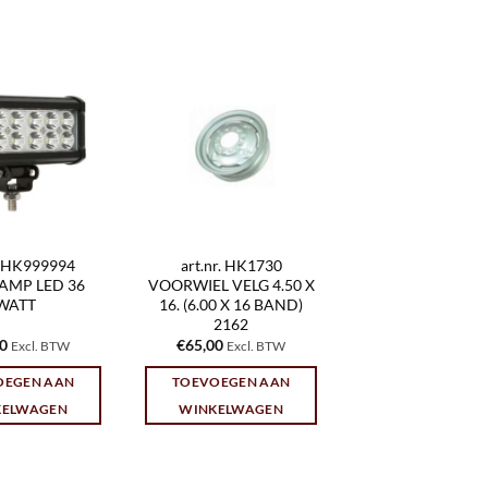
r. HK999994
art.nr. HK1730
AMP LED 36
VOORWIEL VELG 4.50 X
WATT
16. (6.00 X 16 BAND)
2162
50
€
65,00
Excl. BTW
Excl. BTW
OEGEN AAN
TOEVOEGEN AAN
KELWAGEN
WINKELWAGEN