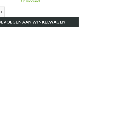
Op voorraad
K3095 STUURKOGEL aantal
OEVOEGEN AAN WINKELWAGEN