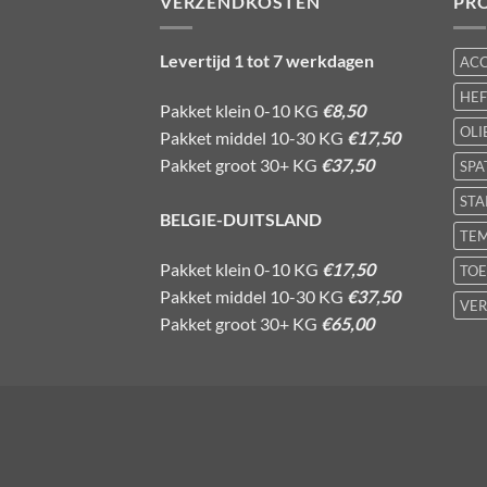
VERZENDKOSTEN
PR
Levertijd 1 tot 7 werkdagen
AC
HE
Pakket klein 0-10 KG
€8,50
OLI
Pakket middel 10-30 KG
€17,50
Pakket groot 30+ KG
€37,50
SPA
STA
BELGIE-DUITSLAND
TE
Pakket klein 0-10 KG
€17,50
TOE
Pakket middel 10-30 KG
€37,50
VER
Pakket groot 30+ KG
€65,00