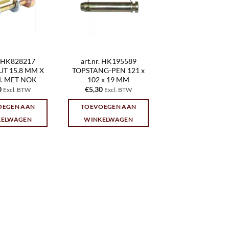
r. HK828217
art.nr. HK195589
T 15.8 MM X
TOPSTANG-PEN 121 x
. MET NOK
102 x 19 MM
0
€
5,30
Excl. BTW
Excl. BTW
OEGEN AAN
TOEVOEGEN AAN
KELWAGEN
WINKELWAGEN