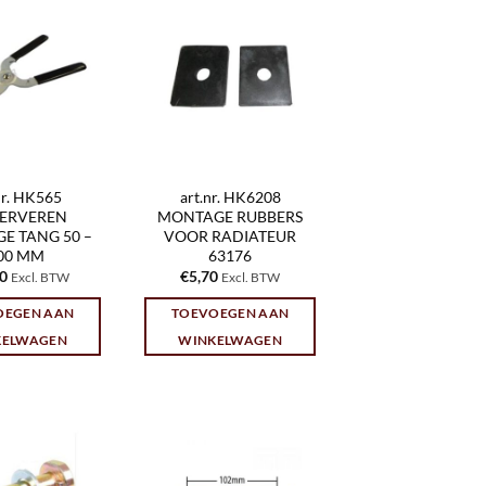
nr. HK565
art.nr. HK6208
GERVEREN
MONTAGE RUBBERS
E TANG 50 –
VOOR RADIATEUR
00 MM
63176
40
€
5,70
Excl. BTW
Excl. BTW
OEGEN AAN
TOEVOEGEN AAN
KELWAGEN
WINKELWAGEN