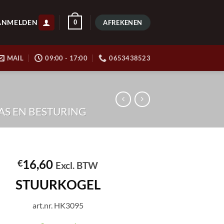
ANMELDEN
0
AFREKENEN
MAIL
09:00 - 17:00
0653438523
S EN BESTURING
16,60
€
Excl. BTW
STUURKOGEL
art.nr. HK3095