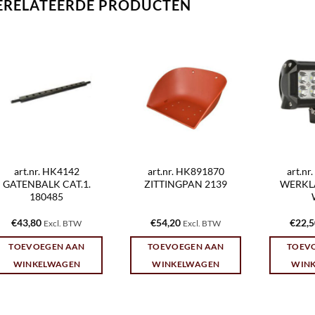
ERELATEERDE PRODUCTEN
art.nr. HK4142
art.nr. HK891870
art.n
GATENBALK CAT.1.
ZITTINGPAN 2139
WERKL
180485
€
43,80
€
54,20
€
22,
Excl. BTW
Excl. BTW
TOEVOEGEN AAN
TOEVOEGEN AAN
TOEV
WINKELWAGEN
WINKELWAGEN
WIN