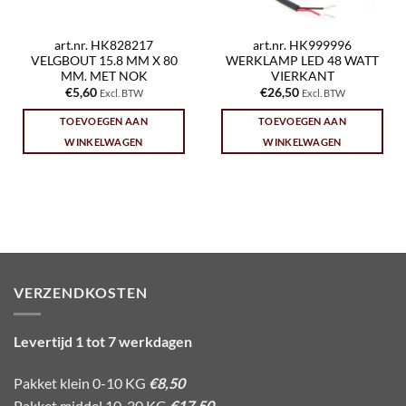
art.nr. HK828217
art.nr. HK999996
VELGBOUT 15.8 MM X 80
WERKLAMP LED 48 WATT
MM. MET NOK
VIERKANT
€
5,60
€
26,50
Excl. BTW
Excl. BTW
TOEVOEGEN AAN
TOEVOEGEN AAN
WINKELWAGEN
WINKELWAGEN
VERZENDKOSTEN
Levertijd 1 tot 7 werkdagen
Pakket klein 0-10 KG
€8,50
Pakket middel 10-30 KG
€17,50