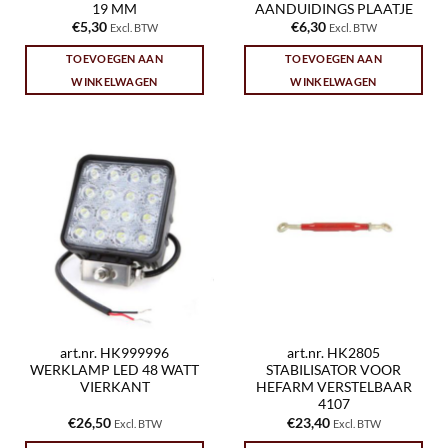
19 MM
AANDUIDINGS PLAATJE
€
5,30
€
6,30
Excl. BTW
Excl. BTW
TOEVOEGEN AAN
TOEVOEGEN AAN
WINKELWAGEN
WINKELWAGEN
art.nr. HK999996
art.nr. HK2805
WERKLAMP LED 48 WATT
STABILISATOR VOOR
VIERKANT
HEFARM VERSTELBAAR
4107
€
26,50
€
23,40
Excl. BTW
Excl. BTW