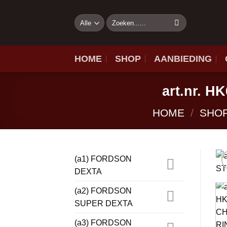
Ga
naar
Zoeken
naar:
inhoud
HOME
SHOP
AANBIEDING
art.nr. 
HOME
/
SHO
(a1) FORDSON
DEXTA
(a2) FORDSON
SUPER DEXTA
(a3) FORDSON