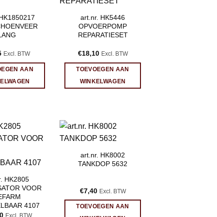
. HK1850217
art.nr. HK5446
HOENVEER
OPVOERPOMP
LANG
REPARATIESET
5
€
18,10
Excl. BTW
Excl. BTW
OEGEN AAN
TOEVOEGEN AAN
KELWAGEN
WINKELWAGEN
art.nr. HK8002
TANKDOP 5632
nr. HK2805
ISATOR VOOR
€
7,40
Excl. BTW
EFARM
LBAAR 4107
TOEVOEGEN AAN
0
Excl. BTW