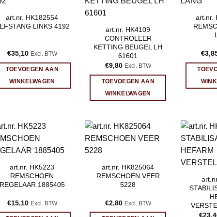
art.nr. HK182554
art.nr
EFSTANG LINKS 4192
REMSC
art.nr. HK4109
CONTROLEER
KETTING BEUGEL LH
€
35,10
€
3,8
Excl. BTW
61601
€
9,80
Excl. BTW
TOEVOEGEN AAN
TOEV
WINKELWAGEN
TOEVOEGEN AAN
WIN
WINKELWAGEN
art.nr. HK5223
art.nr. HK825064
REMSCHOEN
REMSCHOEN VEER
art.
REGELAAR 1885405
5228
STABIL
H
€
15,10
€
2,80
Excl. BTW
Excl. BTW
VERSTE
€
23,4