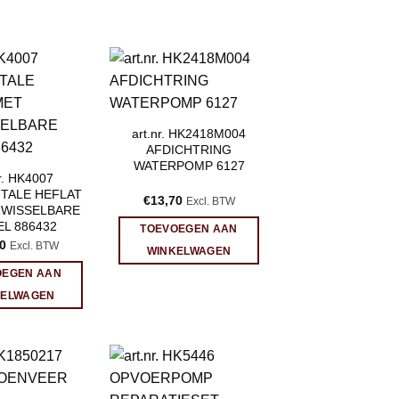
art.nr. HK2418M004
AFDICHTRING
WATERPOMP 6127
nr. HK4007
TALE HEFLAT
€
13,70
Excl. BTW
RWISSELBARE
L 886432
TOEVOEGEN AAN
0
Excl. BTW
WINKELWAGEN
OEGEN AAN
KELWAGEN