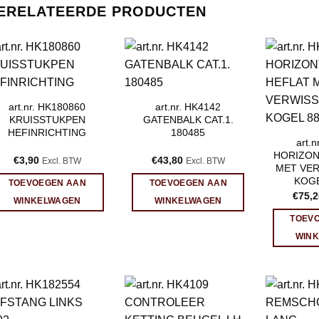
ERELATEERDE PRODUCTEN
art.nr. HK180860
art.nr. HK4142
KRUISSTUKPEN
GATENBALK CAT.1.
HEFINRICHTING
180485
art.
HORIZON
€
3,90
€
43,80
Excl. BTW
Excl. BTW
MET VE
KOGE
TOEVOEGEN AAN
TOEVOEGEN AAN
€
75,2
WINKELWAGEN
WINKELWAGEN
TOEV
WIN