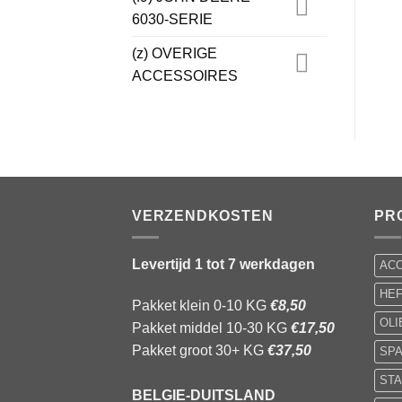
6030-SERIE
(z) OVERIGE
ACCESSOIRES
VERZENDKOSTEN
PR
Levertijd 1 tot 7 werkdagen
AC
HE
Pakket klein 0-10 KG
€8,50
OL
Pakket middel 10-30 KG
€17,50
Pakket groot 30+ KG
€37,50
SP
STA
BELGIE-DUITSLAND