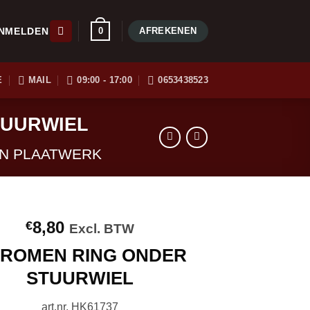
0
AFREKENEN
NMELDEN
E
MAIL
09:00 - 17:00
0653438523
TUURWIEL
EN PLAATWERK
8,80
€
Excl. BTW
ROMEN RING ONDER
STUURWIEL
art.nr. HK61737