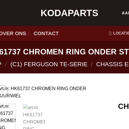
KODAPARTS
AA
OVER ONS
CONTACT
LOCATI
HK61737 CHROMEN RING ONDER S
P
/
(C1) FERGUSON TE-SERIE
/
CHASSIS 
CH