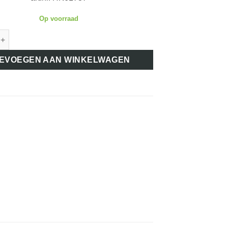
Op voorraad
HK61737 CHROMEN RING ONDER STUURWIEL aantal
EVOEGEN AAN WINKELWAGEN