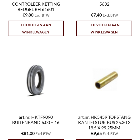
CONTROLEER KETTING
5632
BEUGEL RH 61601
€
9,80
€
7,40
Excl. BTW
Excl. BTW
TOEVOEGEN AAN
TOEVOEGEN AAN
WINKELWAGEN
WINKELWAGEN
art.nr. HKTF9090
art.nr. HK5459 TOPSTANG
BUITENBAND 6.00 – 16
KANTELSTUK BUS 25.30 X
19.5 X 99.25MM
€
81,00
€
9,65
Excl. BTW
Excl. BTW