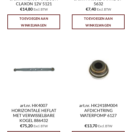
CLAXON 12V 5121
5632
€
14,80
€
7,40
Excl. BTW
Excl. BTW
TOEVOEGEN AAN
TOEVOEGEN AAN
WINKELWAGEN
WINKELWAGEN
art.nr. HK4007
art.nr. HK2418M004
HORIZONTALE HEFLAT
AFDICHTRING
MET VERWISSELBARE
WATERPOMP 6127
KOGEL 886432
€
75,20
€
13,70
Excl. BTW
Excl. BTW