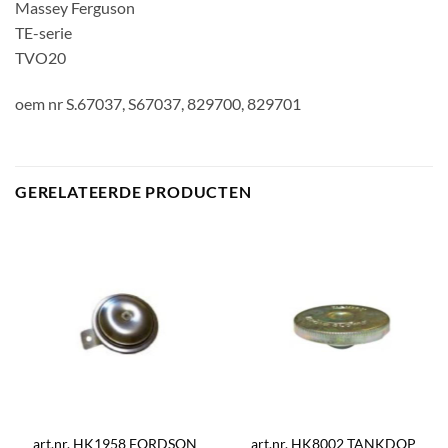
Massey Ferguson
TE-serie
TVO20
oem nr S.67037, S67037, 829700, 829701
GERELATEERDE PRODUCTEN
art.nr. HK1958 FORDSON
art.nr. HK8002 TANKDOP