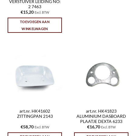
VERSTUIVER LEIDING NO:
2 7463
€
15,20
Excl. BTW
TOEVOEGEN AAN
WINKELWAGEN
art.nr. HK41602
art.nr. HK41823
ZITTINGPAN 2143
ALUMINIUM DASBOARD
PLAATJE DEXTA 6233
€
58,70
€
16,70
Excl. BTW
Excl. BTW