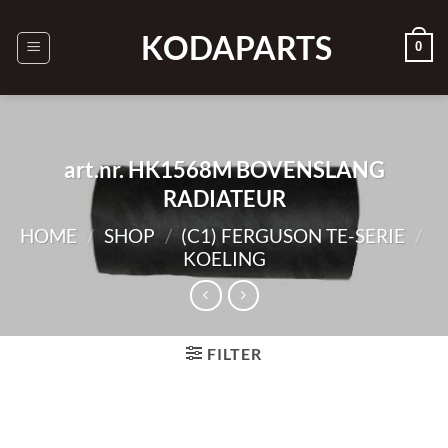
Ga
naar
KODAPARTS
0
inhoud
art.nr. HK1568M BOVENSLANG
RADIATEUR
HOME
/
SHOP
/
(C1) FERGUSON TE-SERIE
/
KOELING
FILTER