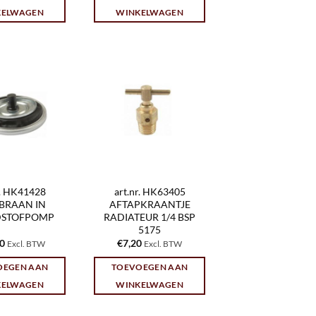
KELWAGEN
WINKELWAGEN
r. HK41428
art.nr. HK63405
BRAAN IN
AFTAPKRAANTJE
STOFPOMP
RADIATEUR 1/4 BSP
5175
60
€
7,20
Excl. BTW
Excl. BTW
OEGEN AAN
TOEVOEGEN AAN
KELWAGEN
WINKELWAGEN