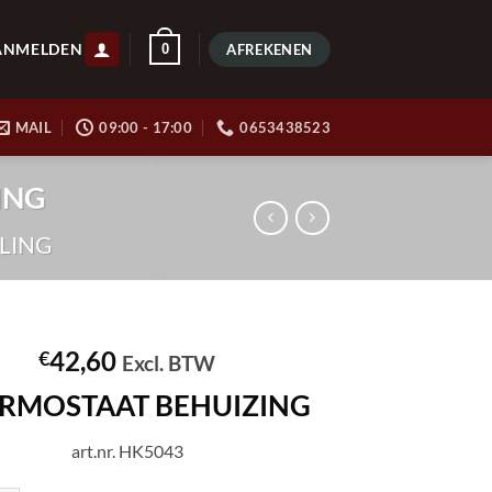
ANMELDEN
0
AFREKENEN
MAIL
09:00 - 17:00
0653438523
ING
LING
42,60
€
Excl. BTW
RMOSTAAT BEHUIZING
art.nr. HK5043