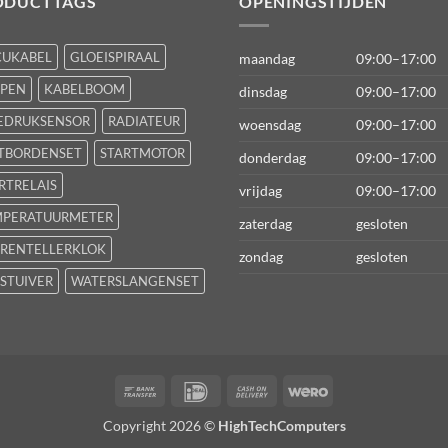
ODUCTTAGS
OPENINGSTIJDEN
CUKABEL
GLOEISPIRAAL
maandag
09:00–17:00
FPEN
KABELBOOM
dinsdag
09:00–17:00
EDRUKSENSOR
RADIATEUR
woensdag
09:00–17:00
TBORDENSET
STARTMOTOR
donderdag
09:00–17:00
RTRELAIS
vrijdag
09:00–17:00
MPERATUURMETER
zaterdag
gesloten
RENTELLERKLOK
zondag
gesloten
STUIVER
WATERSLANGENSET
Bank
IDeal
Cash
Wero
Transfer
On
Copyright 2026 ©
HighTechComputers
Delivery