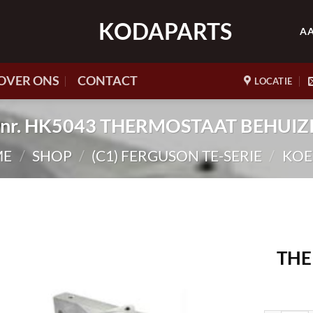
KODAPARTS
A
OVER ONS
CONTACT
LOCATIE
t.nr. HK5043 THERMOSTAAT BEHUIZ
ME
/
SHOP
/
(C1) FERGUSON TE-SERIE
/
KOE
THE