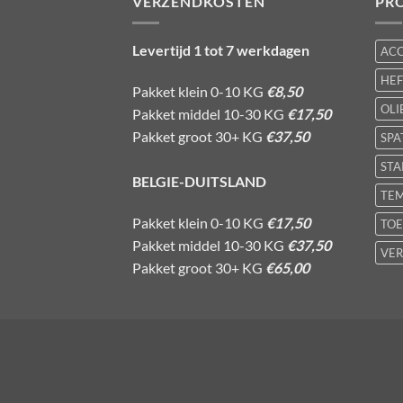
VERZENDKOSTEN
PR
Levertijd 1 tot 7 werkdagen
AC
HE
Pakket klein 0-10 KG
€8,50
OLI
Pakket middel 10-30 KG
€17,50
Pakket groot 30+ KG
€37,50
SPA
STA
BELGIE-DUITSLAND
TE
Pakket klein 0-10 KG
€17,50
TOE
Pakket middel 10-30 KG
€37,50
VER
Pakket groot 30+ KG
€65,00