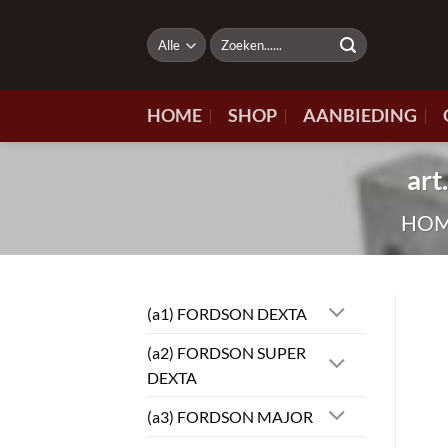
Ga
naar
Zoeken
naar:
inhoud
HOME
SHOP
AANBIEDING
ar
HO
(a1) FORDSON DEXTA
(a2) FORDSON SUPER
DEXTA
(a3) FORDSON MAJOR