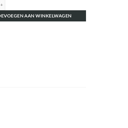
K5043 THERMOSTAAT BEHUIZING aantal
OEVOEGEN AAN WINKELWAGEN