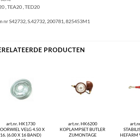
0 , TEA20 , TED20
m nr S42732, S.42732, 200781, 825453M1
ERELATEERDE PRODUCTEN
art.nr. HK1730
art.nr. HK6200
art.
OORWIEL VELG 4.50 X
KOPLAMPSET BUTLER
STABIL
16. (6.00 X 16 BAND)
ZIJMONTAGE
HEFARM 