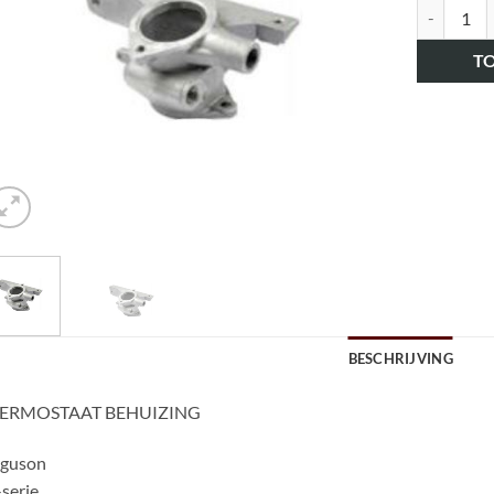
art.nr. H
T
BESCHRIJVING
ERMOSTAAT BEHUIZING
rguson
serie