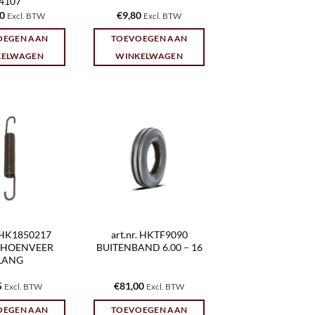
4107
40
€
9,80
Excl. BTW
Excl. BTW
OEGEN AAN
TOEVOEGEN AAN
KELWAGEN
WINKELWAGEN
. HK1850217
art.nr. HKTF9090
HOENVEER
BUITENBAND 6.00 – 16
LANG
5
€
81,00
Excl. BTW
Excl. BTW
OEGEN AAN
TOEVOEGEN AAN