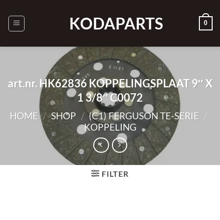
Ga
naar
KODAPARTS
0
inhoud
art.nr. HK62836 KOPPELINGSPLAAT 9″ X
1 3/8″ C0072
HOME
/
SHOP
/
(C1) FERGUSON TE-SERIE
/
KOPPELING
FILTER