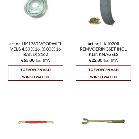
art.nr. HK1730 VOORWIEL
art.nr. HK1020R
VELG 4.50 X 16. (6.00 X 16
REMVOERINGSET INCL.
BAND) 2162
KLINKNAGELS
€
65,00
€
22,80
Excl. BTW
Excl. BTW
TOEVOEGEN AAN
TOEVOEGEN AAN
WINKELWAGEN
WINKELWAGEN