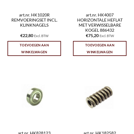
art.nr. HK1020R
art.nr. HK4007
REMVOERINGSET INCL.
HORIZONTALE HEFLAT
KLINKNAGELS
MET VERWISSELBARE
KOGEL 886432
€
22,80
€
75,20
Excl. BTW
Excl. BTW
TOEVOEGEN AAN
TOEVOEGEN AAN
WINKELWAGEN
WINKELWAGEN
art.nr. HK828123
art.nr. HK182582