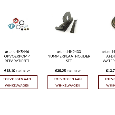
art.nr. HK5446
art.nr. HK2433
art.nr.
OPVOERPOMP
NUMMERPLAATHOUDER
AFD
REPARATIESET
SET
WATER
€
18,10
€
35,25
€
13,
Excl. BTW
Excl. BTW
TOEVOEGEN AAN
TOEVOEGEN AAN
TOEV
WINKELWAGEN
WINKELWAGEN
WIN