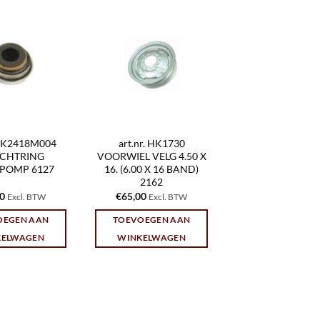
 HK2418M004
art.nr. HK1730
ICHTRING
VOORWIEL VELG 4.50 X
POMP 6127
16. (6.00 X 16 BAND)
2162
70
€
65,00
Excl. BTW
Excl. BTW
OEGEN AAN
TOEVOEGEN AAN
KELWAGEN
WINKELWAGEN