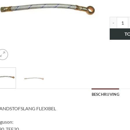
art.nr. H
T
BESCHRIJVING
ANDSTOFSLANG FLEXIBEL
rguson:
30, TEF20