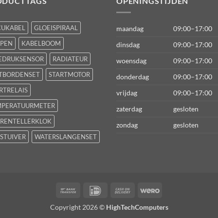
ODUCTTAGS
OPENINGSTIJDEN
CUKABEL
GLOEISPIRAAL
maandag
09:00–17:00
FPEN
KABELBOOM
dinsdag
09:00–17:00
EDRUKSENSOR
RADIATEUR
woensdag
09:00–17:00
TBORDENSET
STARTMOTOR
donderdag
09:00–17:00
RTRELAIS
vrijdag
09:00–17:00
MPERATUURMETER
zaterdag
gesloten
RENTELLERKLOK
zondag
gesloten
STUIVER
WATERSLANGENSET
Bank
IDeal
Cash
Wero
Transfer
On
Copyright 2026 ©
HighTechComputers
Delivery