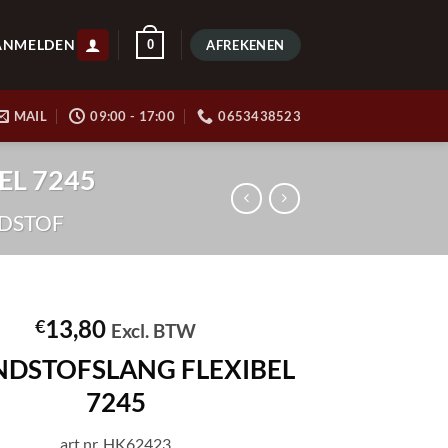
ANMELDEN
0
AFREKENEN
MAIL
09:00 - 17:00
0653438523
EL 7245
DSTOF
13,80
€
Excl. BTW
DSTOFSLANG FLEXIBEL
7245
art.nr. HK62423