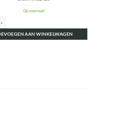
Op voorraad
K62423 BRANDSTOFSLANG FLEXIBEL 7245 aantal
OEVOEGEN AAN WINKELWAGEN