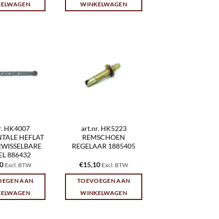
KELWAGEN
WINKELWAGEN
nr. HK4007
art.nr. HK5223
TALE HEFLAT
REMSCHOEN
RWISSELBARE
REGELAAR 1885405
L 886432
20
€
15,10
Excl. BTW
Excl. BTW
OEGEN AAN
TOEVOEGEN AAN
KELWAGEN
WINKELWAGEN