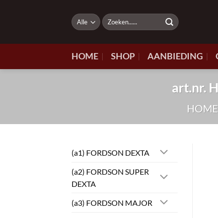
Ga
naar
Zoeken
naar:
inhoud
HOME
SHOP
AANBIEDING
art.nr
HOM
(a1) FORDSON DEXTA
(a2) FORDSON SUPER
DEXTA
(a3) FORDSON MAJOR