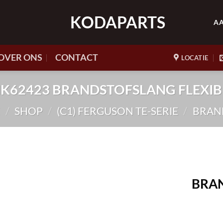
KODAPARTS
A
OVER ONS
CONTACT
LOCATIE
. HK62423 BRANDSTOFSLANG FLEXIB
E
/
SHOP
/
(C1) FERGUSON TE-SERIE
/
BRAN
BRAN