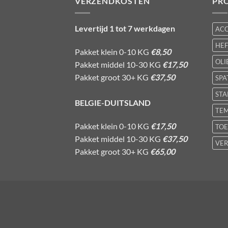
VERZENDKOSTEN
PR
Levertijd 1 tot 7 werkdagen
AC
HE
Pakket klein 0-10 KG
€8,50
OLI
Pakket middel 10-30 KG
€17,50
Pakket groot 30+ KG
€37,50
SPA
STA
BELGIE-DUITSLAND
TE
Pakket klein 0-10 KG
€17,50
TOE
Pakket middel 10-30 KG
€37,50
VER
Pakket groot 30+ KG
€65,00