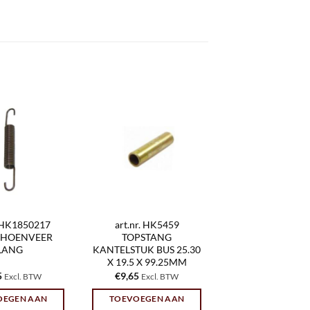
. HK1850217
art.nr. HK5459
HOENVEER
TOPSTANG
LANG
KANTELSTUK BUS 25.30
X 19.5 X 99.25MM
5
€
9,65
Excl. BTW
Excl. BTW
OEGEN AAN
TOEVOEGEN AAN