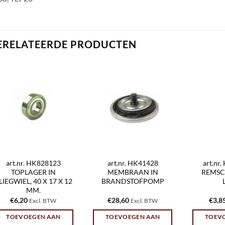
ERELATEERDE PRODUCTEN
art.nr. HK828123
art.nr. HK41428
art.nr
TOPLAGER IN
MEMBRAAN IN
REMSC
LIEGWIEL, 40 X 17 X 12
BRANDSTOFPOMP
MM.
€
6,20
€
28,60
€
3,8
Excl. BTW
Excl. BTW
TOEVOEGEN AAN
TOEVOEGEN AAN
TOEV