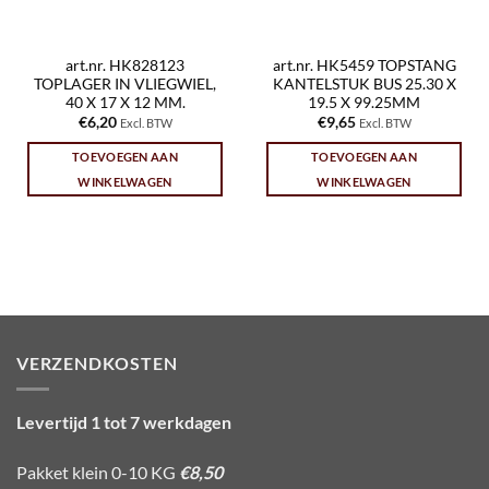
art.nr. HK828123
art.nr. HK5459 TOPSTANG
TOPLAGER IN VLIEGWIEL,
KANTELSTUK BUS 25.30 X
40 X 17 X 12 MM.
19.5 X 99.25MM
€
6,20
€
9,65
Excl. BTW
Excl. BTW
TOEVOEGEN AAN
TOEVOEGEN AAN
WINKELWAGEN
WINKELWAGEN
VERZENDKOSTEN
Levertijd 1 tot 7 werkdagen
Pakket klein 0-10 KG
€8,50