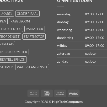
ODUCTTAGS
OPENINGSTIJDEN
CUKABEL
GLOEISPIRAAL
maandag
09:00–17:00
FPEN
KABELBOOM
dinsdag
09:00–17:00
EDRUKSENSOR
RADIATEUR
woensdag
09:00–17:00
TBORDENSET
STARTMOTOR
donderdag
09:00–17:00
RTRELAIS
vrijdag
09:00–17:00
MPERATUURMETER
zaterdag
gesloten
RENTELLERKLOK
zondag
gesloten
STUIVER
WATERSLANGENSET
Bank
IDeal
Cash
Wero
Transfer
On
Copyright 2026 ©
HighTechComputers
Delivery