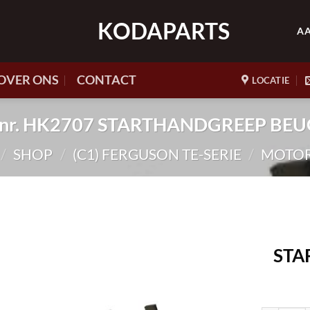
KODAPARTS
A
OVER ONS
CONTACT
LOCATIE
t.nr. HK2707 STARTHANDGREEP BEU
/
SHOP
/
(C1) FERGUSON TE-SERIE
/
MOTO
STA