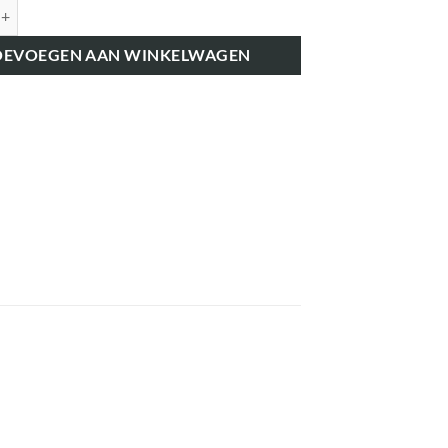
K2707 STARTHANDGREEP BEUGEL aantal
OEVOEGEN AAN WINKELWAGEN