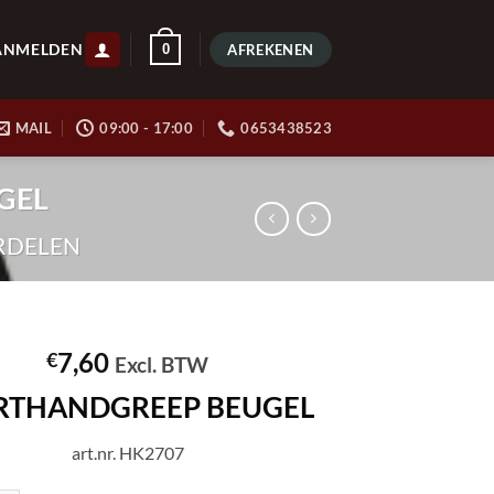
ANMELDEN
0
AFREKENEN
MAIL
09:00 - 17:00
0653438523
GEL
RDELEN
7,60
€
Excl. BTW
RTHANDGREEP BEUGEL
art.nr. HK2707