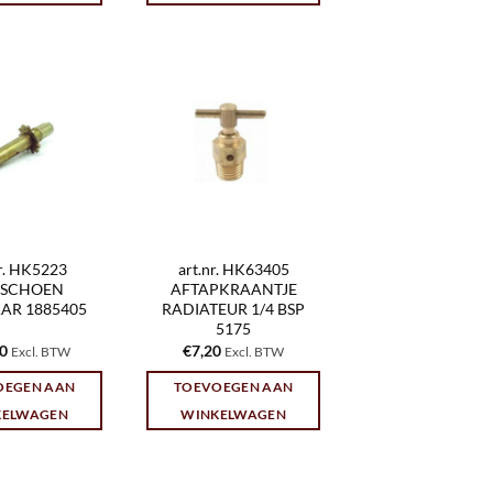
nr. HK5223
art.nr. HK63405
SCHOEN
AFTAPKRAANTJE
AR 1885405
RADIATEUR 1/4 BSP
5175
10
€
7,20
Excl. BTW
Excl. BTW
OEGEN AAN
TOEVOEGEN AAN
KELWAGEN
WINKELWAGEN