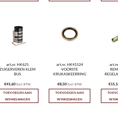
art.nr. HK625
art.nr. HK41524
art.
ZUIGERVEREN KLEM
VOORSTE
REM
BUS
KRUKASKEERRING
REGELA
€
41,60
€
8,50
€
15,
Excl. BTW
Excl. BTW
TOEVOEGEN AAN
TOEVOEGEN AAN
TOEV
WINKELWAGEN
WINKELWAGEN
WIN