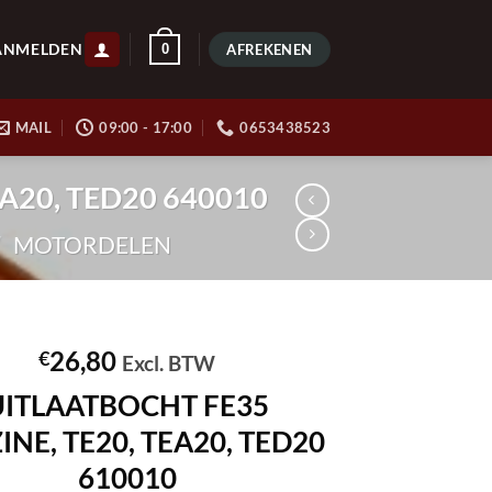
ANMELDEN
0
AFREKENEN
MAIL
09:00 - 17:00
0653438523
EA20, TED20 640010
/
MOTORDELEN
26,80
€
Excl. BTW
UITLAATBOCHT FE35
INE, TE20, TEA20, TED20
610010