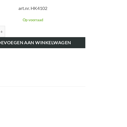
art.nr. HK4102
Op voorraad
K4102 UITLAATBOCHT FE35 BENZINE, TE20, TEA20, TED20 640010 aanta
OEVOEGEN AAN WINKELWAGEN