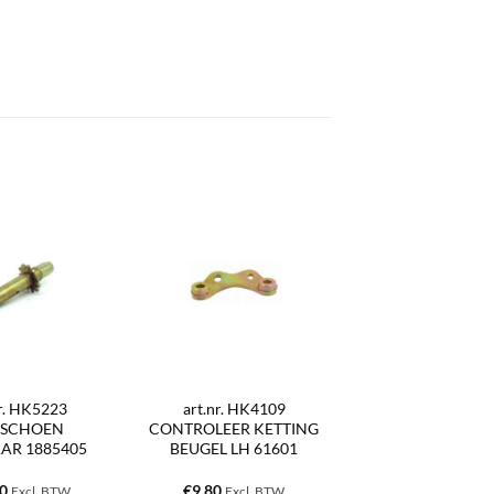
nr. HK5223
art.nr. HK4109
SCHOEN
CONTROLEER KETTING
AR 1885405
BEUGEL LH 61601
10
€
9,80
Excl. BTW
Excl. BTW