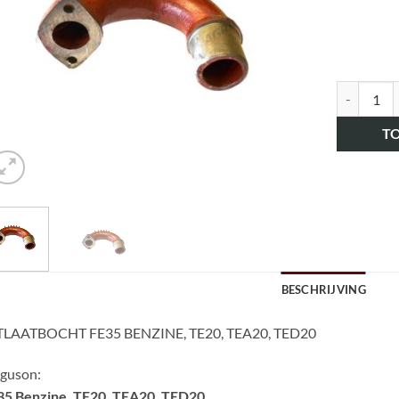
art.nr. H
T
BESCHRIJVING
TLAATBOCHT FE35 BENZINE, TE20, TEA20, TED20
rguson:
35 Benzine, TE20, TEA20, TED20