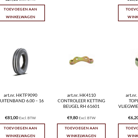
TOEVOEGEN AAN
TOEV
WINKELWAGEN
WIN
art.nr. HKTF9090
art.nr. HK4110
art.n
UITENBAND 6.00 – 16
CONTROLEER KETTING
TOP
BEUGEL RH 61601
VLIEGWIEL
€
81,00
€
9,80
€
6,2
Excl. BTW
Excl. BTW
TOEVOEGEN AAN
TOEVOEGEN AAN
TOEV
WINKELWAGEN
WINKELWAGEN
WIN