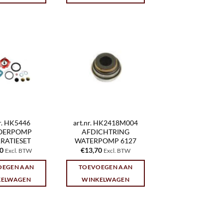
nr. HK5446
art.nr. HK2418M004
OERPOMP
AFDICHTRING
RATIESET
WATERPOMP 6127
10
€
13,70
Excl. BTW
Excl. BTW
OEGEN AAN
TOEVOEGEN AAN
KELWAGEN
WINKELWAGEN