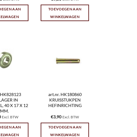
OEGEN AAN
TOEVOEGEN AAN
KELWAGEN
WINKELWAGEN
r. HK828123
art.nr. HK180860
LAGER IN
KRUISSTUKPEN
, 40 X 17 X 12
HEFINRICHTING
MM.
0
€
3,90
Excl. BTW
Excl. BTW
OEGEN AAN
TOEVOEGEN AAN
KELWAGEN
WINKELWAGEN