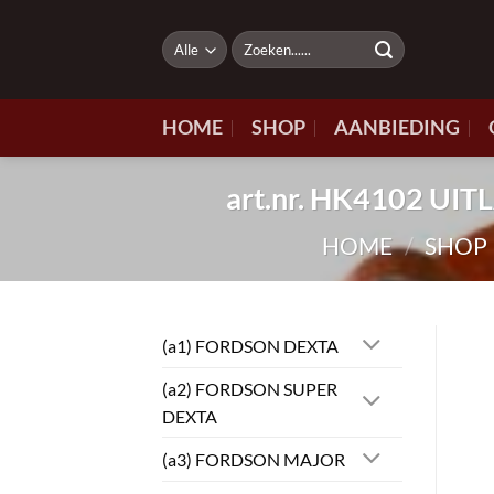
Ga
naar
Zoeken
naar:
inhoud
HOME
SHOP
AANBIEDING
art.nr. HK4102 UI
HOME
/
SHOP
(a1) FORDSON DEXTA
(a2) FORDSON SUPER
DEXTA
(a3) FORDSON MAJOR