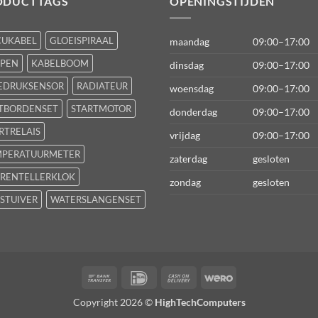
ODUCTTAGS
OPENINGSTIJDEN
CUKABEL
GLOEISPIRAAL
maandag
09:00–17:00
FPEN
KABELBOOM
dinsdag
09:00–17:00
EDRUKSENSOR
RADIATEUR
woensdag
09:00–17:00
TBORDENSET
STARTMOTOR
donderdag
09:00–17:00
RTRELAIS
vrijdag
09:00–17:00
MPERATUURMETER
zaterdag
gesloten
RENTELLERKLOK
zondag
gesloten
STUIVER
WATERSLANGENSET
Bank
IDeal
Cash
Wero
Transfer
On
Copyright 2026 ©
HighTechComputers
Delivery