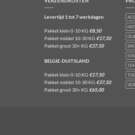
VERZENDKOSTEN
PR
Levertijd 1 tot 7 werkdagen
AC
HE
Pakket klein 0-10 KG
€8,50
OLI
Pakket middel 10-30 KG
€17,50
Pakket groot 30+ KG
€37,50
SPA
STA
BELGIE-DUITSLAND
TE
Pakket klein 0-10 KG
€17,50
TOE
Pakket middel 10-30 KG
€37,50
VER
Pakket groot 30+ KG
€65,00