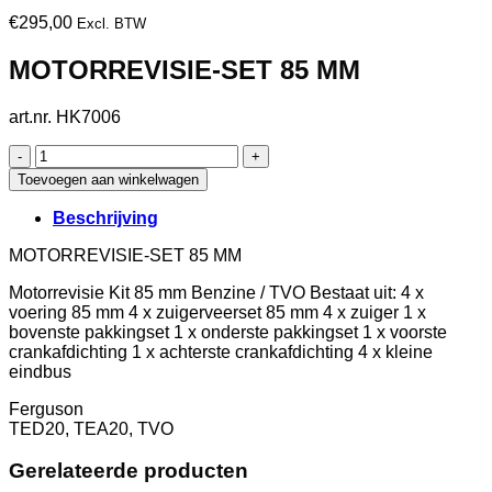
€
295,00
Excl. BTW
MOTORREVISIE-SET 85 MM
art.nr. HK7006
art.nr.
HK7006
Toevoegen aan winkelwagen
MOTORREVISIE-
SET
Beschrijving
85
MM
MOTORREVISIE-SET 85 MM
aantal
Motorrevisie Kit 85 mm Benzine / TVO Bestaat uit: 4 x
voering 85 mm 4 x zuigerveerset 85 mm 4 x zuiger 1 x
bovenste pakkingset 1 x onderste pakkingset 1 x voorste
crankafdichting 1 x achterste crankafdichting 4 x kleine
eindbus
Ferguson
TED20, TEA20, TVO
Gerelateerde producten