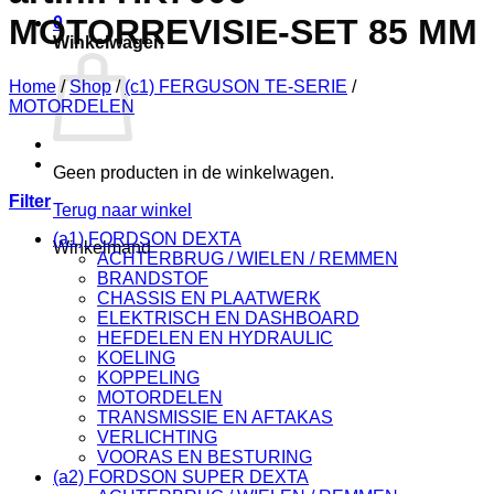
MOTORREVISIE-SET 85 MM
0
Winkelwagen
Home
/
Shop
/
(c1) FERGUSON TE-SERIE
/
MOTORDELEN
Geen producten in de winkelwagen.
Filter
Terug naar winkel
(a1) FORDSON DEXTA
Winkelmand
ACHTERBRUG / WIELEN / REMMEN
BRANDSTOF
CHASSIS EN PLAATWERK
ELEKTRISCH EN DASHBOARD
HEFDELEN EN HYDRAULIC
KOELING
KOPPELING
MOTORDELEN
TRANSMISSIE EN AFTAKAS
VERLICHTING
VOORAS EN BESTURING
(a2) FORDSON SUPER DEXTA