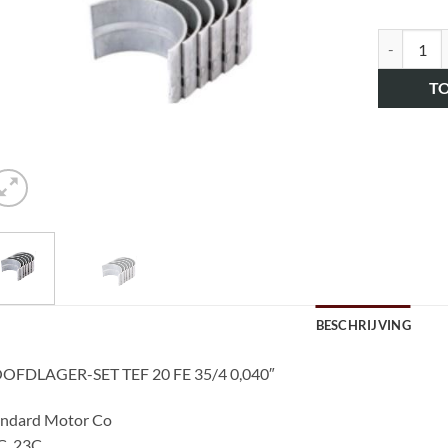
art.nr. HK
T
BESCHRIJVING
OFDLAGER-SET TEF 20 FE 35/4 0,040″
andard Motor Co
C, 23C