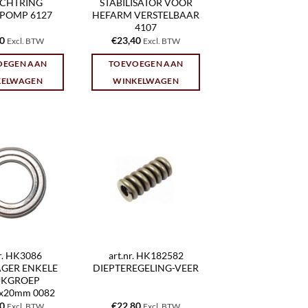
ICHTRING
STABILISATOR VOOR
POMP 6127
HEFARM VERSTELBAAR
4107
70
€
23,40
Excl. BTW
Excl. BTW
OEGEN AAN
TOEVOEGEN AAN
KELWAGEN
WINKELWAGEN
nr. HK3086
art.nr. HK182582
GER ENKELE
DIEPTEREGELING-VEER
KGROEP
0x20mm 0082
60
€
22,80
Excl. BTW
Excl. BTW