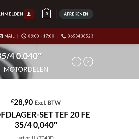
ANMELDEN
0
AFREKENEN
MAIL
09:00 - 17:00
0653438523
5/4 0,040″
/
MOTORDELEN
28,90
€
Excl. BTW
DLAGER-SET TEF 20 FE
35/4 0,040″
art.nr. HK7043D