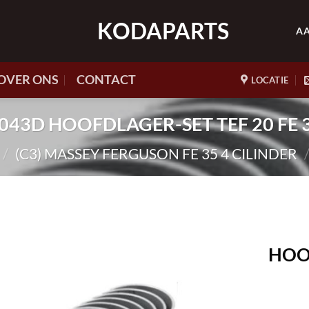
KODAPARTS
A
OVER ONS
CONTACT
LOCATIE
K7043D HOOFDLAGER-SET TEF 20 FE 3
/
(C3) MASSEY FERGUSON FE 35 4 CILINDER
HOOF