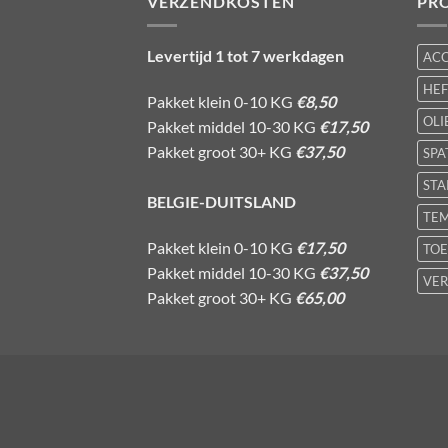
VERZENDKOSTEN
PR
Levertijd 1 tot 7 werkdagen
AC
HE
Pakket klein 0-10 KG
€8,50
OLI
Pakket middel 10-30 KG
€17,50
Pakket groot 30+ KG
€37,50
SPA
STA
BELGIE-DUITSLAND
TE
Pakket klein 0-10 KG
€17,50
TOE
Pakket middel 10-30 KG
€37,50
VER
Pakket groot 30+ KG
€65,00