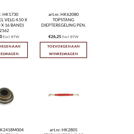
nr. HK1730
art.nr. HK62080
 VELG 4.50 X
TOPSTANG
00 X 16 BAND)
DIEPTEREGELING PEN.
2162
00
€
26,25
Excl. BTW
Excl. BTW
OEGEN AAN
TOEVOEGEN AAN
KELWAGEN
WINKELWAGEN
 HK2418M004
art.nr. HK2805