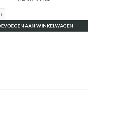
7043D HOOFDLAGER-SET TEF 20 FE 35/4 0,040″ aantal
OEVOEGEN AAN WINKELWAGEN