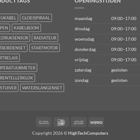
ODUCTTAGS
OPENINGSTIJDEN
CUKABEL
GLOEISPIRAAL
maandag
09:00–17:00
FPEN
KABELBOOM
dinsdag
09:00–17:00
EDRUKSENSOR
RADIATEUR
woensdag
09:00–17:00
TBORDENSET
STARTMOTOR
donderdag
09:00–17:00
RTRELAIS
vrijdag
09:00–17:00
MPERATUURMETER
zaterdag
gesloten
RENTELLERKLOK
zondag
gesloten
STUIVER
WATERSLANGENSET
Bank
IDeal
Cash
Wero
Transfer
On
Copyright 2026 ©
HighTechComputers
Delivery