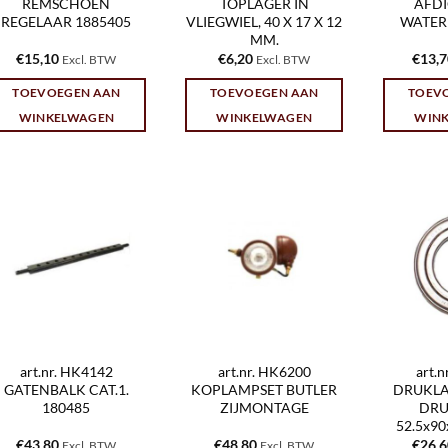
REMSCHOEN
TOPLAGER IN
AFD
REGELAAR 1885405
VLIEGWIEL, 40 X 17 X 12
WATER
MM.
€
15,10
€
6,20
€
13,
Excl. BTW
Excl. BTW
TOEVOEGEN AAN
TOEVOEGEN AAN
TOEV
WINKELWAGEN
WINKELWAGEN
WIN
art.nr. HK4142
art.nr. HK6200
art.
GATENBALK CAT.1.
KOPLAMPSET BUTLER
DRUKLA
180485
ZIJMONTAGE
DRU
52.5x9
€
43,80
€
48,80
€
26,
Excl. BTW
Excl. BTW