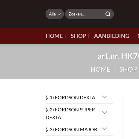
Ga
naar
Zoeken
naar:
inhoud
HOME
SHOP
AANBIEDING
art.nr. H
HOME
/
SHOP
(a1) FORDSON DEXTA
(a2) FORDSON SUPER
DEXTA
(a3) FORDSON MAJOR