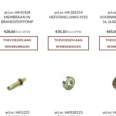
art.nr. HK41428
art.nr. HK182554
art.
MEMBRAAN IN
HEFSTANG LINKS 4192
VOORWIEL
BRANDSTOFPOMP
16. (6.
€
28,60
€
35,10
€
65,
Excl. BTW
Excl. BTW
TOEVOEGEN AAN
TOEVOEGEN AAN
TOEV
WINKELWAGEN
WINKELWAGEN
WIN
art.nr. HK5223
art.nr. HK828123
art.nr.