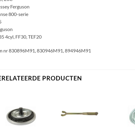
ssey Ferguson
nse 800-serie
5
rguson
5 4cyl, FF30, TEF20
m nr 830896M91, 830946M91, 894946M91
ERELATEERDE PRODUCTEN