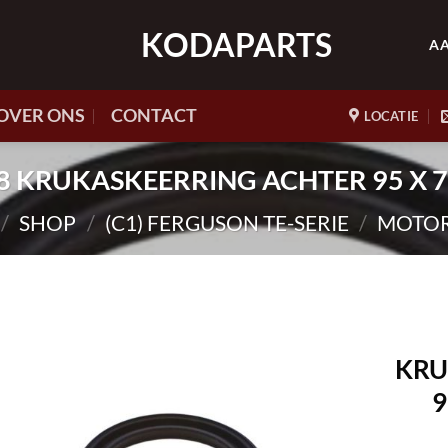
KODAPARTS
A
OVER ONS
CONTACT
LOCATIE
208 KRUKASKEERRING ACHTER 95 X 7
/
SHOP
/
(C1) FERGUSON TE-SERIE
/
MOTO
KRU
9