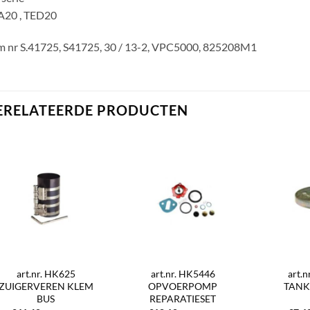
A20 , TED20
m nr S.41725, S41725, 30 / 13-2, VPC5000, 825208M1
ERELATEERDE PRODUCTEN
art.nr. HK625
art.nr. HK5446
art.
ZUIGERVEREN KLEM
OPVOERPOMP
TANK
BUS
REPARATIESET