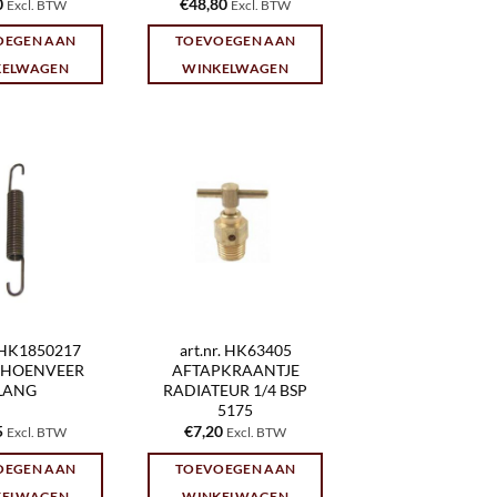
0
€
48,80
Excl. BTW
Excl. BTW
OEGEN AAN
TOEVOEGEN AAN
KELWAGEN
WINKELWAGEN
. HK1850217
art.nr. HK63405
HOENVEER
AFTAPKRAANTJE
LANG
RADIATEUR 1/4 BSP
5175
5
€
7,20
Excl. BTW
Excl. BTW
OEGEN AAN
TOEVOEGEN AAN
KELWAGEN
WINKELWAGEN