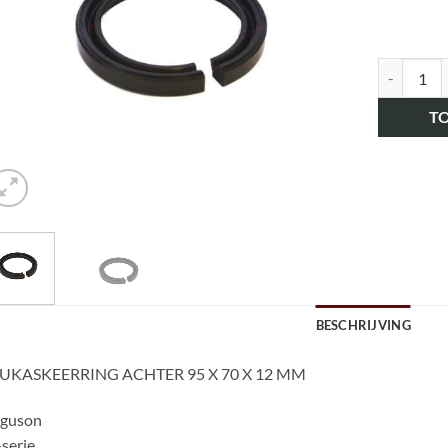
art.nr. H
T
BESCHRIJVING
UKASKEERRING ACHTER 95 X 70 X 12 MM
rguson
serie