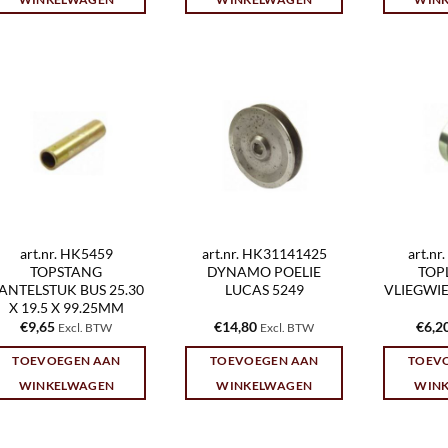
art.nr. HK5459
art.nr. HK31141425
art.n
TOPSTANG
DYNAMO POELIE
TOP
ANTELSTUK BUS 25.30
LUCAS 5249
VLIEGWIEL
X 19.5 X 99.25MM
€
9,65
€
14,80
€
6,2
Excl. BTW
Excl. BTW
TOEVOEGEN AAN
TOEVOEGEN AAN
TOEV
WINKELWAGEN
WINKELWAGEN
WIN