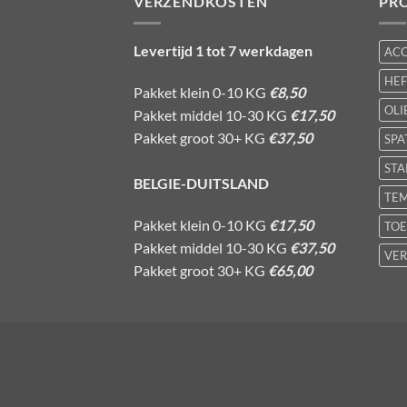
VERZENDKOSTEN
PR
Levertijd 1 tot 7 werkdagen
AC
HE
Pakket klein 0-10 KG
€8,50
OLI
Pakket middel 10-30 KG
€17,50
Pakket groot 30+ KG
€37,50
SPA
STA
BELGIE-DUITSLAND
TE
Pakket klein 0-10 KG
€17,50
TOE
Pakket middel 10-30 KG
€37,50
VER
Pakket groot 30+ KG
€65,00