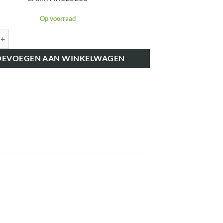
Op voorraad
K825208 KRUKASKEERRING ACHTER 95 X 70 X 12 MM 7028 aantal
OEVOEGEN AAN WINKELWAGEN