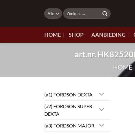
Ga
naar
Zoeken
naar:
inhoud
HOME
SHOP
AANBIEDING
art.nr. HK825
HOME
(a1) FORDSON DEXTA
(a2) FORDSON SUPER
DEXTA
(a3) FORDSON MAJOR