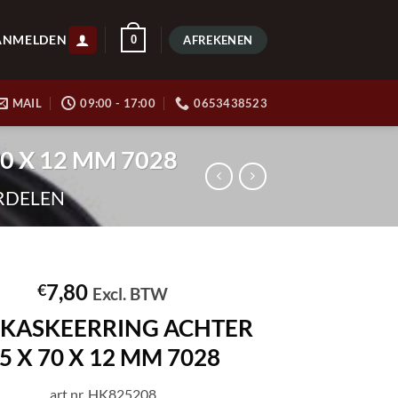
ANMELDEN
0
AFREKENEN
MAIL
09:00 - 17:00
0653438523
0 X 12 MM 7028
RDELEN
7,80
€
Excl. BTW
KASKEERRING ACHTER
5 X 70 X 12 MM 7028
art.nr. HK825208