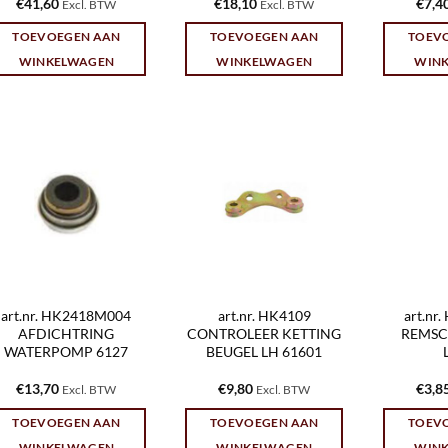
€
41,60
€
18,10
€
7,4
Excl. BTW
Excl. BTW
TOEVOEGEN AAN
TOEVOEGEN AAN
TOEV
WINKELWAGEN
WINKELWAGEN
WIN
art.nr. HK2418M004
art.nr. HK4109
art.nr
AFDICHTRING
CONTROLEER KETTING
REMSC
WATERPOMP 6127
BEUGEL LH 61601
€
13,70
€
9,80
€
3,8
Excl. BTW
Excl. BTW
TOEVOEGEN AAN
TOEVOEGEN AAN
TOEV
WINKELWAGEN
WINKELWAGEN
WIN