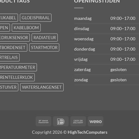
ODUCTTAGS
OPENINGSTIJDEN
CUKABEL
GLOEISPIRAAL
maandag
09:00–17:00
FPEN
KABELBOOM
dinsdag
09:00–17:00
EDRUKSENSOR
RADIATEUR
woensdag
09:00–17:00
TBORDENSET
STARTMOTOR
donderdag
09:00–17:00
RTRELAIS
vrijdag
09:00–17:00
MPERATUURMETER
zaterdag
gesloten
RENTELLERKLOK
zondag
gesloten
STUIVER
WATERSLANGENSET
Bank
IDeal
Cash
Wero
Transfer
On
Copyright 2026 ©
HighTechComputers
Delivery