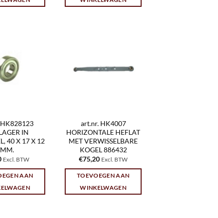
r. HK828123
art.nr. HK4007
LAGER IN
HORIZONTALE HEFLAT
, 40 X 17 X 12
MET VERWISSELBARE
MM.
KOGEL 886432
0
€
75,20
Excl. BTW
Excl. BTW
OEGEN AAN
TOEVOEGEN AAN
KELWAGEN
WINKELWAGEN