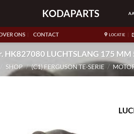
KODAPARTS
A
OVER ONS
CONTACT
LOCATIE
nr. HK827080 LUCHTSLANG 175 MM
/
SHOP
/
(C1) FERGUSON TE-SERIE
/
MOTO
LUC