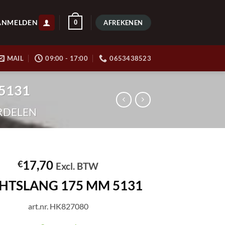
ANMELDEN
0
AFREKENEN
MAIL
09:00 - 17:00
0653438523
 5131
RDELEN
17,70
€
Excl. BTW
HTSLANG 175 MM 5131
art.nr. HK827080