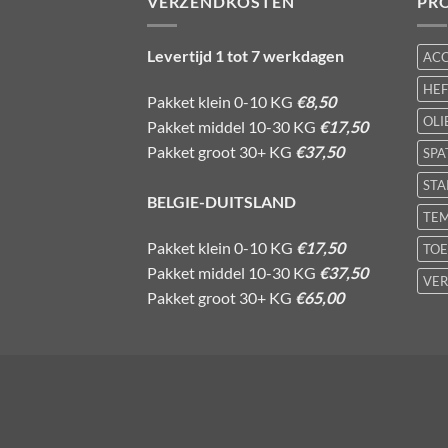
VERZENDKOSTEN
PR
Levertijd 1 tot 7 werkdagen
AC
HE
Pakket klein 0-10 KG
€8,50
OLI
Pakket middel 10-30 KG
€17,50
Pakket groot 30+ KG
€37,50
SPA
STA
BELGIE-DUITSLAND
TE
Pakket klein 0-10 KG
€17,50
TOE
Pakket middel 10-30 KG
€37,50
VER
Pakket groot 30+ KG
€65,00