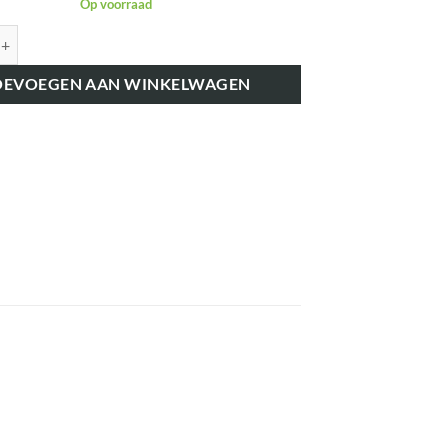
Op voorraad
K827080 LUCHTSLANG 175 MM 5131 aantal
OEVOEGEN AAN WINKELWAGEN