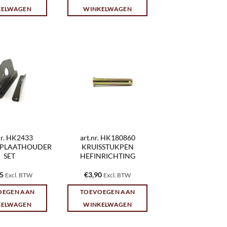
KELWAGEN
WINKELWAGEN
nr. HK2433
art.nr. HK180860
PLAATHOUDER
KRUISSTUKPEN
SET
HEFINRICHTING
25
€
3,90
Excl. BTW
Excl. BTW
OEGEN AAN
TOEVOEGEN AAN
KELWAGEN
WINKELWAGEN