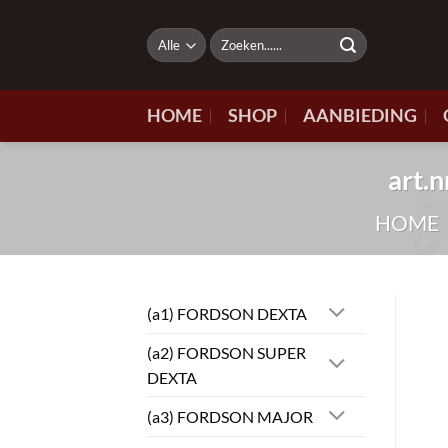
Ga
naar
Zoeken
naar:
inhoud
HOME
SHOP
AANBIEDING
art.
HOME
(a1) FORDSON DEXTA
(a2) FORDSON SUPER
DEXTA
(a3) FORDSON MAJOR