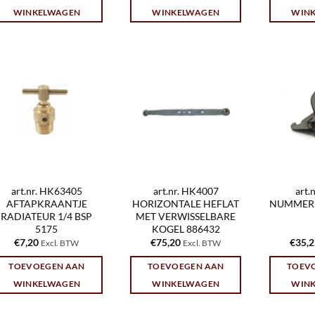
WINKELWAGEN
WINKELWAGEN
WIN
art.nr. HK63405
art.nr. HK4007
art.
AFTAPKRAANTJE
HORIZONTALE HEFLAT
NUMMER
RADIATEUR 1/4 BSP
MET VERWISSELBARE
5175
KOGEL 886432
€
7,20
€
75,20
€
35,
Excl. BTW
Excl. BTW
TOEVOEGEN AAN
TOEVOEGEN AAN
TOEV
WINKELWAGEN
WINKELWAGEN
WIN