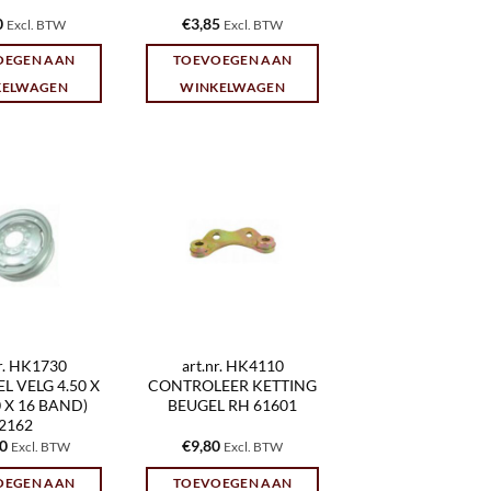
0
€
3,85
Excl. BTW
Excl. BTW
OEGEN AAN
TOEVOEGEN AAN
KELWAGEN
WINKELWAGEN
nr. HK1730
art.nr. HK4110
 VELG 4.50 X
CONTROLEER KETTING
00 X 16 BAND)
BEUGEL RH 61601
2162
00
€
9,80
Excl. BTW
Excl. BTW
OEGEN AAN
TOEVOEGEN AAN