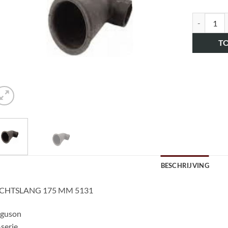
art.nr. H
T
BESCHRIJVING
CHTSLANG 175 MM 5131
rguson
serie