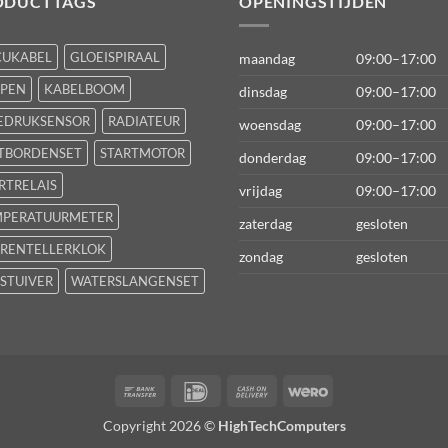
ODUCTTAGS
OPENINGSTIJDEN
CUKABEL
GLOEISPIRAAL
maandag
09:00–17:00
FPEN
KABELBOOM
dinsdag
09:00–17:00
EDRUKSENSOR
RADIATEUR
woensdag
09:00–17:00
TBORDENSET
STARTMOTOR
donderdag
09:00–17:00
RTRELAIS
vrijdag
09:00–17:00
MPERATUURMETER
zaterdag
gesloten
RENTELLERKLOK
zondag
gesloten
STUIVER
WATERSLANGENSET
Bank
IDeal
Cash
Wero
Transfer
On
Copyright 2026 ©
HighTechComputers
Delivery