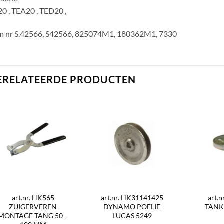
0 , TEA20 , TED20 ,
m nr S.42566, S42566, 825074M1, 180362M1, 7330
ERELATEERDE PRODUCTEN
art.nr. HK565
art.nr. HK31141425
art.
ZUIGERVEREN
DYNAMO POELIE
TANK
MONTAGE TANG 50 –
LUCAS 5249