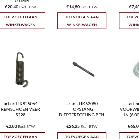
100 MM
€
20,40
€
14,80
€
7,4
Excl. BTW
Excl. BTW
TOEVOEGEN AAN
TOEVOEGEN AAN
TOEV
WINKELWAGEN
WINKELWAGEN
WIN
art.nr. HK825064
art.nr. HK62080
art.
REMSCHOEN VEER
TOPSTANG
VOORWIEL
5228
DIEPTEREGELING PEN.
16. (6.
€
2,80
€
26,25
€
65,
Excl. BTW
Excl. BTW
TOEVOEGEN AAN
TOEVOEGEN AAN
TOEV