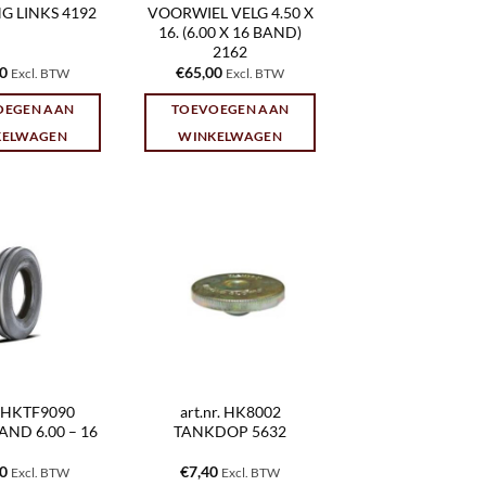
G LINKS 4192
VOORWIEL VELG 4.50 X
16. (6.00 X 16 BAND)
2162
10
€
65,00
Excl. BTW
Excl. BTW
OEGEN AAN
TOEVOEGEN AAN
KELWAGEN
WINKELWAGEN
r. HKTF9090
art.nr. HK8002
ND 6.00 – 16
TANKDOP 5632
00
€
7,40
Excl. BTW
Excl. BTW