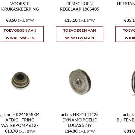
VOORSTE
REMSCHOEN
HEFSTAN
KRUKASKEERRING
REGELAAR 1885405
€
8,50
€
15,10
€
35,
Excl. BTW
Excl. BTW
TOEVOEGEN AAN
TOEVOEGEN AAN
TOEV
WINKELWAGEN
WINKELWAGEN
WIN
art.nr. HK2418M004
art.nr. HK31141425
art.n
AFDICHTRING
DYNAMO POELIE
BUITENBA
WATERPOMP 6127
LUCAS 5249
€
13,70
€
14,80
€
81,
Excl. BTW
Excl. BTW