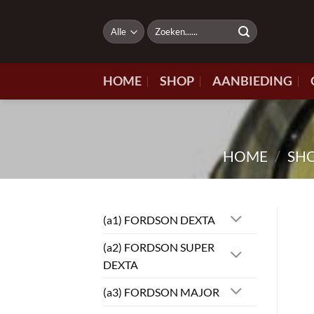
Ga
naar
Zoeken
naar:
inhoud
HOME
SHOP
AANBIEDING
HOME
/
SH
(a1) FORDSON DEXTA
(a2) FORDSON SUPER
DEXTA
(a3) FORDSON MAJOR