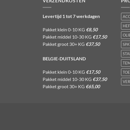
VERZENDKOSTEN
PR
Levertijd 1 tot 7 werkdagen
AC
HE
Pakket klein 0-10 KG
€8,50
OLI
Pakket middel 10-30 KG
€17,50
Pakket groot 30+ KG
€37,50
SPA
STA
BELGIE-DUITSLAND
TE
Pakket klein 0-10 KG
€17,50
TOE
Pakket middel 10-30 KG
€37,50
VER
Pakket groot 30+ KG
€65,00