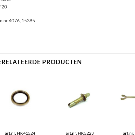
F20
m nr 4076, 15385
ERELATEERDE PRODUCTEN
art.nr. HK41524
art.nr. HK5223
art.n