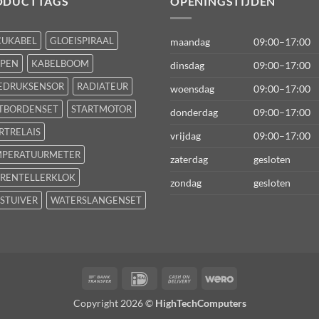
ODUCTTAGS
OPENINGSTIJDEN
CUKABEL
GLOEISPIRAAL
maandag
09:00–17:00
FPEN
KABELBOOM
dinsdag
09:00–17:00
EDRUKSENSOR
RADIATEUR
woensdag
09:00–17:00
TBORDENSET
STARTMOTOR
donderdag
09:00–17:00
RTRELAIS
vrijdag
09:00–17:00
MPERATUURMETER
zaterdag
gesloten
RENTELLERKLOK
zondag
gesloten
STUIVER
WATERSLANGENSET
Bank
IDeal
Cash
Wero
Transfer
On
Copyright 2026 ©
HighTechComputers
Delivery