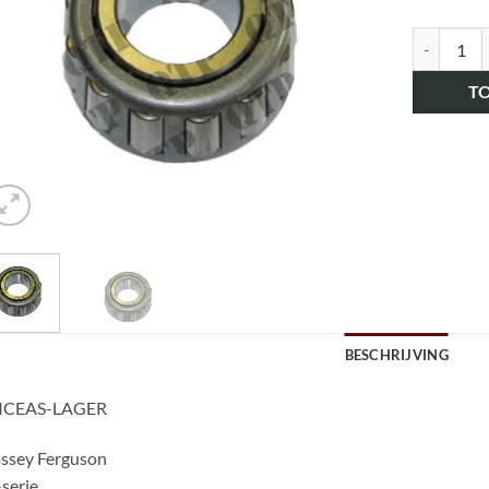
art.nr. HK
T
BESCHRIJVING
ICEAS-LAGER
ssey Ferguson
serie