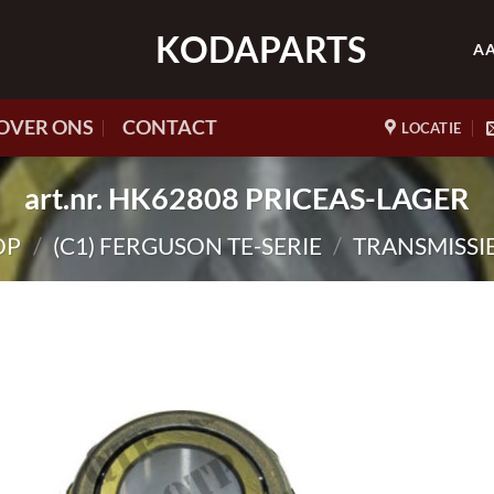
KODAPARTS
A
OVER ONS
CONTACT
LOCATIE
art.nr. HK62808 PRICEAS-LAGER
OP
/
(C1) FERGUSON TE-SERIE
/
TRANSMISSI