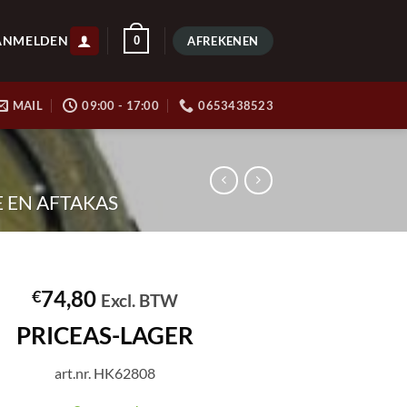
ANMELDEN
0
AFREKENEN
MAIL
09:00 - 17:00
0653438523
E EN AFTAKAS
74,80
€
Excl. BTW
PRICEAS-LAGER
art.nr. HK62808