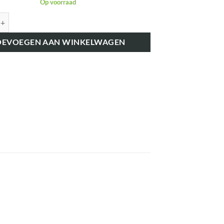
Op voorraad
62808 PRICEAS-LAGER aantal
OEVOEGEN AAN WINKELWAGEN