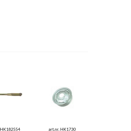
r. HK182554
art.nr. HK1730