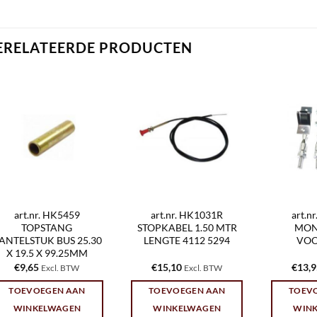
ERELATEERDE PRODUCTEN
art.nr. HK5459
art.nr. HK1031R
art.n
TOPSTANG
STOPKABEL 1.50 MTR
MON
ANTELSTUK BUS 25.30
LENGTE 4112 5294
VOO
X 19.5 X 99.25MM
€
9,65
€
15,10
€
13,
Excl. BTW
Excl. BTW
TOEVOEGEN AAN
TOEVOEGEN AAN
TOEV
WINKELWAGEN
WINKELWAGEN
WIN