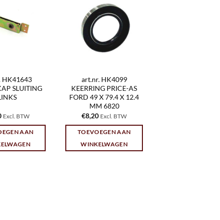
r. HK41643
art.nr. HK4099
AP SLUITING
KEERRING PRICE-AS
LINKS
FORD 49 X 79.4 X 12.4
MM 6820
0
€
8,20
Excl. BTW
Excl. BTW
OEGEN AAN
TOEVOEGEN AAN
KELWAGEN
WINKELWAGEN