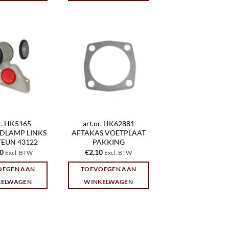
nr. HK5165
art.nr. HK62881
DLAMP LINKS
AFTAKAS VOETPLAAT
TEUN 43122
PAKKING
50
€
2,10
Excl. BTW
Excl. BTW
OEGEN AAN
TOEVOEGEN AAN
KELWAGEN
WINKELWAGEN