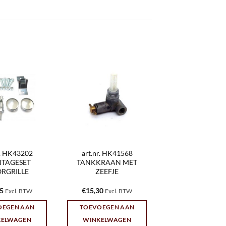
r. HK43202
art.nr. HK41568
TAGESET
TANKKRAAN MET
RGRILLE
ZEEFJE
95
€
15,30
Excl. BTW
Excl. BTW
OEGEN AAN
TOEVOEGEN AAN
KELWAGEN
WINKELWAGEN