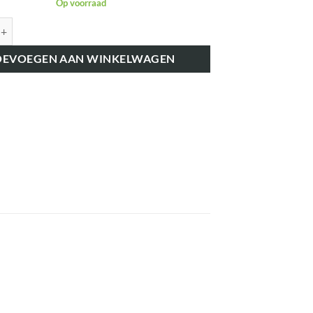
Op voorraad
K4017R FUSEEPEN LINKS FORD 4000 aantal
OEVOEGEN AAN WINKELWAGEN