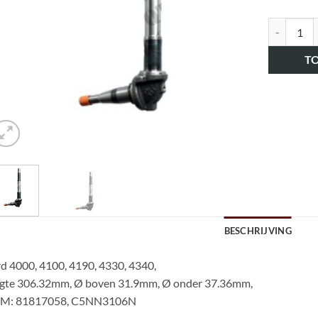
art.nr. H
T
BESCHRIJVING
d 4000, 4100, 4190, 4330, 4340,
ngte 306.32mm, Ø boven 31.9mm, Ø onder 37.36mm,
M: 81817058, C5NN3106N