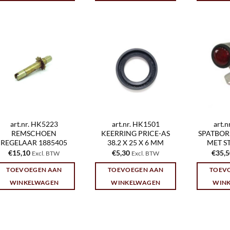
art.nr. HK5223
art.nr. HK1501
art.
REMSCHOEN
KEERRING PRICE-AS
SPATBOR
REGELAAR 1885405
38.2 X 25 X 6 MM
MET S
€
15,10
€
5,30
€
35,
Excl. BTW
Excl. BTW
TOEVOEGEN AAN
TOEVOEGEN AAN
TOEV
WINKELWAGEN
WINKELWAGEN
WIN