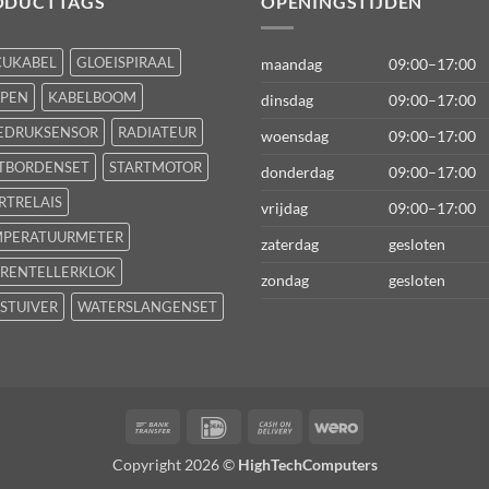
ODUCTTAGS
OPENINGSTIJDEN
CUKABEL
GLOEISPIRAAL
maandag
09:00–17:00
FPEN
KABELBOOM
dinsdag
09:00–17:00
EDRUKSENSOR
RADIATEUR
woensdag
09:00–17:00
TBORDENSET
STARTMOTOR
donderdag
09:00–17:00
RTRELAIS
vrijdag
09:00–17:00
MPERATUURMETER
zaterdag
gesloten
RENTELLERKLOK
zondag
gesloten
STUIVER
WATERSLANGENSET
Bank
IDeal
Cash
Wero
Transfer
On
Copyright 2026 ©
HighTechComputers
Delivery