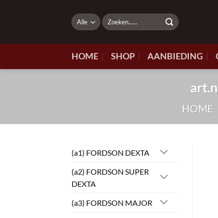
Ga
naar
Zoeken
naar:
inhoud
HOME
SHOP
AANBIEDING
art.
HOME
(a1) FORDSON DEXTA
(a2) FORDSON SUPER
DEXTA
(a3) FORDSON MAJOR