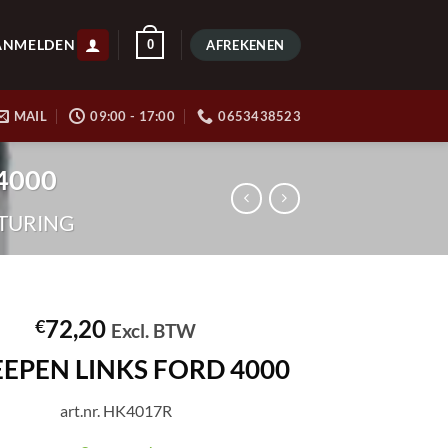
ANMELDEN
0
AFREKENEN
MAIL
09:00 - 17:00
0653438523
 4000
TURING
72,20
€
Excl. BTW
EPEN LINKS FORD 4000
art.nr. HK4017R