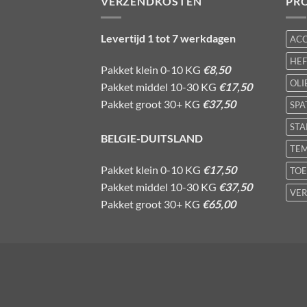
VERZENDKOSTEN
PR
Levertijd 1 tot 7 werkdagen
AC
HE
Pakket klein 0-10 KG
€8,50
OLI
Pakket middel 10-30 KG
€17,50
Pakket groot 30+ KG
€37,50
SPA
STA
BELGIE-DUITSLAND
TE
Pakket klein 0-10 KG
€17,50
TOE
Pakket middel 10-30 KG
€37,50
VER
Pakket groot 30+ KG
€65,00