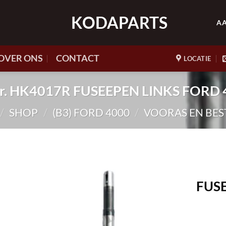
KODAPARTS
A
OVER ONS
CONTACT
LOCATIE
nr. HK4017R FUSEEPEN LINKS FORD
/
SHOP
/
(B3) FORD 4000
/
VOORAS EN BES
FUSE