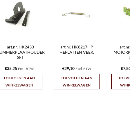
art.nr. HK2433
art.nr. HK8217HP
art.n
UMMERPLAATHOUDER
HEFLATTEN VEER.
MOTORK
SET
€
35,25
€
29,10
€
7,8
Excl. BTW
Excl. BTW
TOEVOEGEN AAN
TOEVOEGEN AAN
TOEV
WINKELWAGEN
WINKELWAGEN
WIN