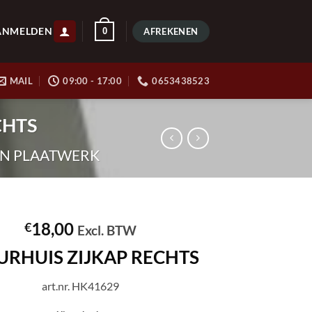
ANMELDEN
0
AFREKENEN
MAIL
09:00 - 17:00
0653438523
CHTS
EN PLAATWERK
18,00
€
Excl. BTW
URHUIS ZIJKAP RECHTS
art.nr. HK41629