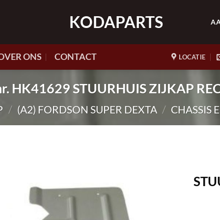
KODAPARTS
A
OVER ONS
CONTACT
LOCATIE
.nr. HK41629 STUURHUIS ZIJKAP RE
P
/
(A2) FORDSON SUPER DEXTA
/
CHASSIS 
STU