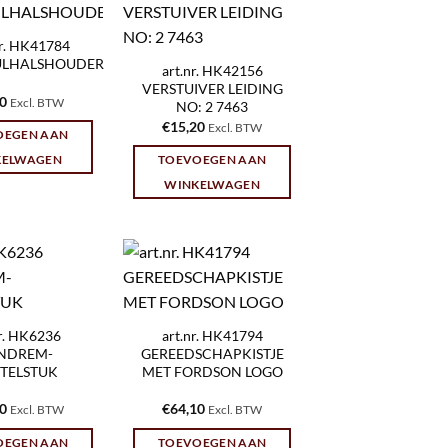
nr. HK41784
ULHALSHOUDER
art.nr. HK42156
VERSTUIVER LEIDING
30
Excl. BTW
NO: 2 7463
€
15,20
Excl. BTW
OEGEN AAN
KELWAGEN
TOEVOEGEN AAN
WINKELWAGEN
nr. HK6236
art.nr. HK41794
NDREM-
GEREEDSCHAPKISTJE
TELSTUK
MET FORDSON LOGO
90
€
64,10
Excl. BTW
Excl. BTW
OEGEN AAN
TOEVOEGEN AAN