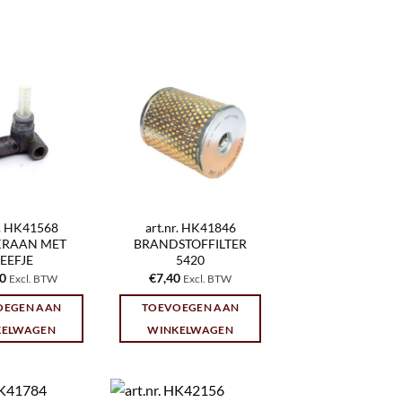
r. HK41568
art.nr. HK41846
KRAAN MET
BRANDSTOFFILTER
EEFJE
5420
30
€
7,40
Excl. BTW
Excl. BTW
OEGEN AAN
TOEVOEGEN AAN
KELWAGEN
WINKELWAGEN