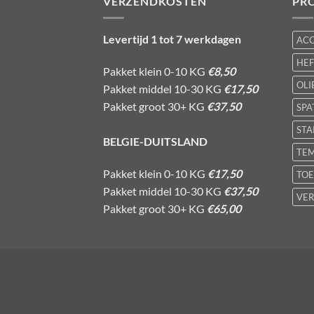
VERZENDKOSTEN
PR
Levertijd 1 tot 7 werkdagen
AC
HE
Pakket klein 0-10 KG
€8,50
OLI
Pakket middel 10-30 KG
€17,50
Pakket groot 30+ KG
€37,50
SPA
STA
BELGIE-DUITSLAND
TE
Pakket klein 0-10 KG
€17,50
TOE
Pakket middel 10-30 KG
€37,50
VER
Pakket groot 30+ KG
€65,00