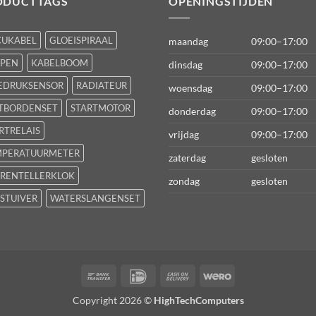
ODUCTTAGS
OPENINGSTIJDEN
CUKABEL
GLOEISPIRAAL
maandag
09:00–17:00
FPEN
KABELBOOM
dinsdag
09:00–17:00
EDRUKSENSOR
RADIATEUR
woensdag
09:00–17:00
TBORDENSET
STARTMOTOR
donderdag
09:00–17:00
RTRELAIS
vrijdag
09:00–17:00
MPERATUURMETER
zaterdag
gesloten
RENTELLERKLOK
zondag
gesloten
STUIVER
WATERSLANGENSET
Bank
IDeal
Cash
Wero
Transfer
On
Copyright 2026 ©
HighTechComputers
Delivery