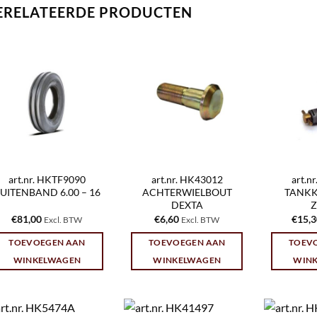
ERELATEERDE PRODUCTEN
art.nr. HKTF9090
art.nr. HK43012
art.n
UITENBAND 6.00 – 16
ACHTERWIELBOUT
TANK
DEXTA
Z
€
81,00
€
6,60
€
15,
Excl. BTW
Excl. BTW
TOEVOEGEN AAN
TOEVOEGEN AAN
TOEV
WINKELWAGEN
WINKELWAGEN
WIN