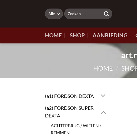
Ga
naar
Zoeken
naar:
inhoud
HOME
SHOP
AANBIEDING
art
HOME
/
SHO
(a1) FORDSON DEXTA
(a2) FORDSON SUPER
DEXTA
ACHTERBRUG / WIELEN /
REMMEN